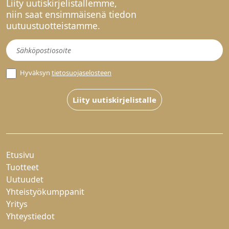
Liity uutiskirjelistallemme,
niin saat ensimmäisenä tiedon
uutuustuotteistamme.
Uutiskirje
Hyväksyn
tietosuojaselosteen
Liity uutiskirjelistalle
Etusivu
Tuotteet
Uutuudet
Yhteistyökumppanit
Yritys
Yhteystiedot