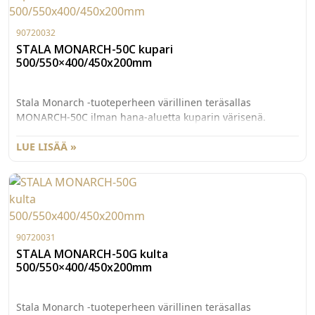
edistyksellisestä PVD-pinnoituksesta. Allaskaapin
minimileveys M60. Altaan ulkomitat 550x450mm, allas
500x400x200mm.
90720032
STALA MONARCH-50C kupari
500/550×400/450x200mm
Stala Monarch -tuoteperheen värillinen teräsallas
MONARCH-50C ilman hana-aluetta kuparin värisenä.
Monarch allas tuo keittiöön persoonallisuutta ja täydentää
niin rohkeita designratkaisuja kuin hillitympää
LUE LISÄÄ »
pohjoismaista minimalismia. Ruostumattomattomasta
teräksestä valmistetun altaan kaunis metallinen kiilto,
kestävä pinta sekä näyttävä väri ovat tulosta
edistyksellisestä PVD-pinnoituksesta. Allaskaapin
minimileveys M60. Altaan ulkomitat 550x450mm, allas
500x400x200mm.
90720031
STALA MONARCH-50G kulta
500/550×400/450x200mm
Stala Monarch -tuoteperheen värillinen teräsallas