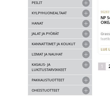
PEILIT
90283
KYLPYHUONEALTAAT
NP S
OIKE
HANAT
JALAT JA PYÖRÄT
Grass
laati
KANNATTIMET JA KOUKUT
oikea
mm. G
LUE 
LIIMAT JA NAUHAT
Scala
laatik
KASAUS- JA
käytt
1
LUKITUSTARVIKKEET
säilyt
maksi
PAKKAUSTUOTTEET
Pakka
OHEISTUOTTEET