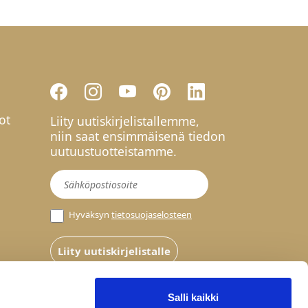
ot
Liity uutiskirjelistallemme,
niin saat ensimmäisenä tiedon
uutuustuotteistamme.
Uutiskirje
Hyväksyn
tietosuojaselosteen
Liity uutiskirjelistalle
Salli kaikki