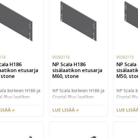
118
90282116
90282115
cala H186
NP Scala H186
NP Scala
laatikon etusarja
sisälaatikon etusarja
sisälaati
 stone
M60, stone
M50, sto
ala korkean H186 ja
NP Scala korkean H186 ja
NP Scala k
al Plus laatikon
Crystal Plus laatikon
Crystal Pl
s sisälaatikon
valmis sisälaatikon
valmis sis
rja koossa M80.
LISÄÄ »
etusarja koossa M60.
LUE LISÄÄ »
etusarja k
LUE LISÄÄ
Stone. Koon M60-
Väri Stone. Koon M60-
Väri Stone
isälaatikon
M80 sisälaatikon
rjojen kanssa
etusarjojen kanssa
tellaan
suositellaan