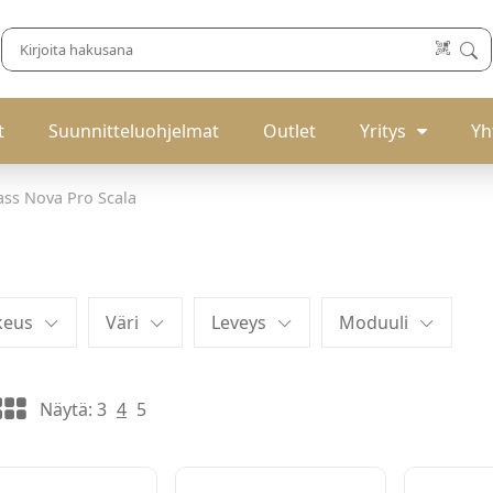
t
Suunnitteluohjelmat
Outlet
Yritys
Yh
ass Nova Pro Scala
keus
Väri
Leveys
Moduuli
Näytä:
3
4
5