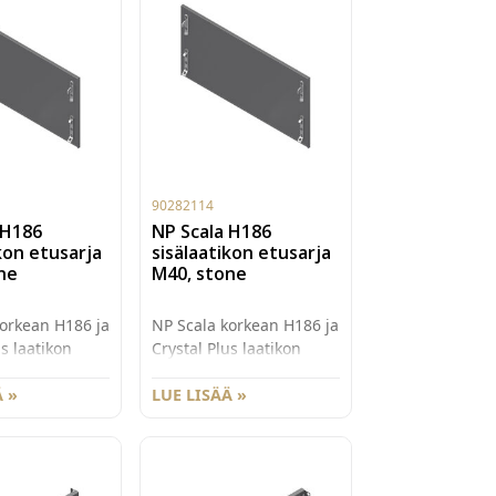
90282114
 H186
NP Scala H186
kon etusarja
sisälaatikon etusarja
ne
M40, stone
orkean H186 ja
NP Scala korkean H186 ja
us laatikon
Crystal Plus laatikon
älaatikon
valmis sisälaatikon
oossa M50.
 »
etusarja koossa M40.
LUE LISÄÄ »
.
Väri Stone.