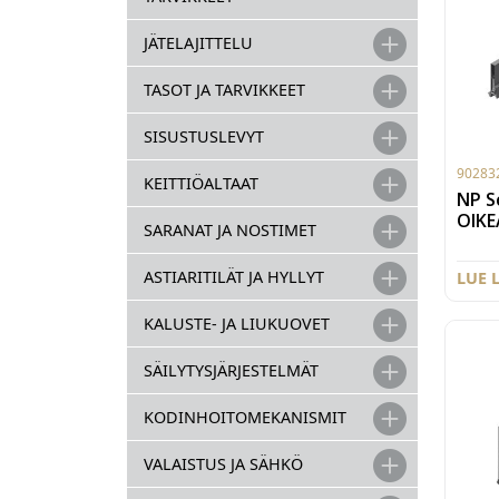
käyte
sisäl
JÄTELAJITTELU
(9028
TASOT JA TARVIKKEET
SISUSTUSLEVYT
90283
KEITTIÖALTAAT
NP S
OIKE
SARANAT JA NOSTIMET
ASTIARITILÄT JA HYLLYT
LUE 
KALUSTE- JA LIUKUOVET
SÄILYTYSJÄRJESTELMÄT
KODINHOITOMEKANISMIT
VALAISTUS JA SÄHKÖ