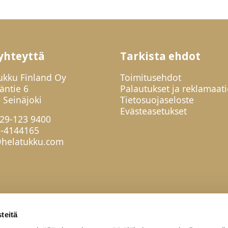
yhteyttä
Tarkista ehdot
ukku Finland Oy
Toimitusehdot
jäntie 6
Palautukset ja reklamaati
 Seinäjoki
Tietosuojaseloste
Evästeasetukset
29-123 9400
6-4144165
helatukku.com
teitä