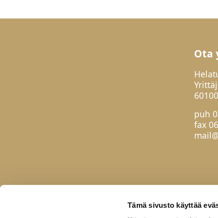
Ota 
Helat
Yrittä
60100
puh
0
fax 0
mail@
Tämä sivusto käyttää eväs