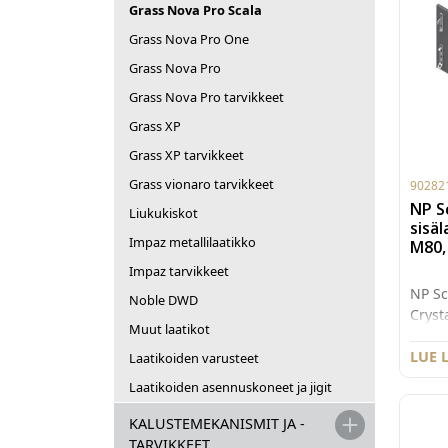
Grass Nova Pro Scala
Grass Nova Pro One
Grass Nova Pro
Grass Nova Pro tarvikkeet
Grass XP
Grass XP tarvikkeet
Grass vionaro tarvikkeet
90282
NP S
Liukukiskot
sisä
Impaz metallilaatikko
M80,
Impaz tarvikkeet
NP Sc
Noble DWD
Cryst
Muut laatikot
valmi
etusa
LUE 
Laatikoiden varusteet
Väri 
Laatikoiden asennuskoneet ja jigit
M80 s
etusa
KALUSTEMEKANISMIT JA -
suosi
TARVIKKEET