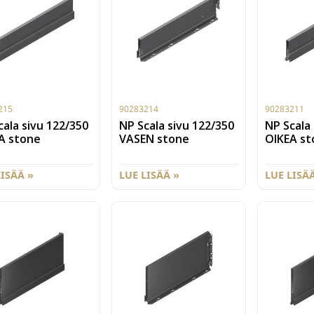
ttäväksi 1kpl
käytettäväksi 1kpl
aatikon tuki
sisälaatikon tuki
2119).
(90282119).
215
90283214
90283211
cala sivu 122/350
NP Scala sivu 122/350
NP Scala 
A stone
VASEN stone
OIKEA st
LISÄÄ »
LUE LISÄÄ »
LUE LISÄÄ