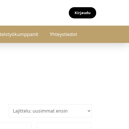
Kirjaudu
teistyökumppanit
Yhteystiedot