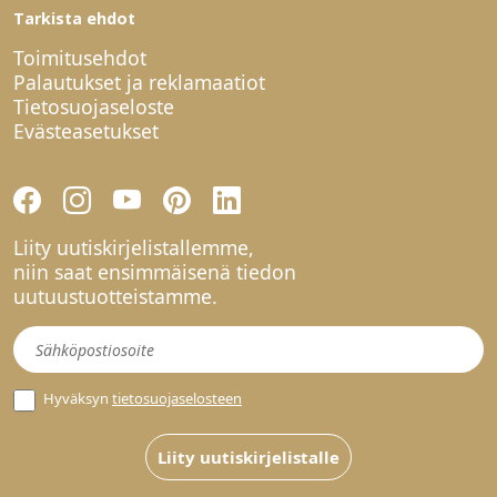
Tarkista ehdot
Toimitusehdot
Palautukset ja reklamaatiot
Tietosuojaseloste
Evästeasetukset
Liity uutiskirjelistallemme,
niin saat ensimmäisenä tiedon
uutuustuotteistamme.
Uutiskirje
Hyväksyn
tietosuojaselosteen
Liity uutiskirjelistalle