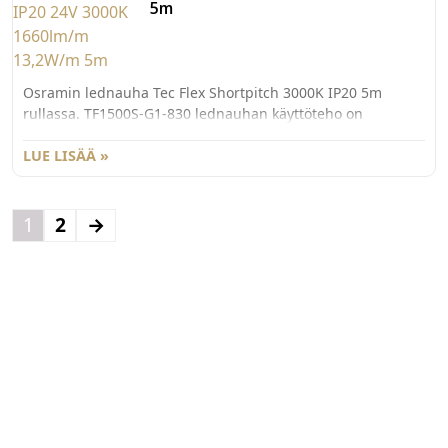
5m
Osramin lednauha Tec Flex Shortpitch 3000K IP20 5m
rullassa. TF1500S-G1-830 lednauhan käyttöteho on
13,2W/m (yht. 66W/5m rulla). Nauhan värilämpötila on
lämmin valkoinen 3000K, Valoteho on 1660lm/m, 126lm/W.
LUE LISÄÄ »
Shortpitch nauhassa on 140 led/m. Lednauha on
määrämittaan katkaistavissa, katkaisuväli 50mm. Rullan
toisessa päässä on syöttöjohdot valmiina. Värintoistoindeksi
1
2
→
CRI>80. Käyttöjännite 24Vdc. Mitat 1,5x8mm.
Himmennettävissä. Käyttöikä 50 000h. 5v takuu.