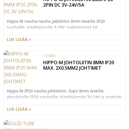
2PIN DC 3V-24V/5A
Hippo-M nauha-nauha jatkoliitin 8mm leveille IP20
nauhoille. Käyttöjännite 3-24V, maksimivirta 5A.
LUE LISÄÄ »
121003
HIPPO-M JOHTOLIITIN 8MM IP20
MAX. 2X0.5MM2 JOHTIMET
Hippo-M IP20 nauha-johtoliitin. Sopii 8mm leveille
yksivärisille IP20 nauhoille- Käyttöjännite 3V-24V ja maksimi
virrankesto 5A. Liittimessä ei ole johtoja valmiina, vaan
siihen voi laittaa asennusvaiiheessa sopivan mittaiset
LUE LISÄÄ »
johdot (esim. 122056). Johtimen koko 0,34-0,75mm2.
Tarvittaessa jatkojohtoja voi ketjuttaa.