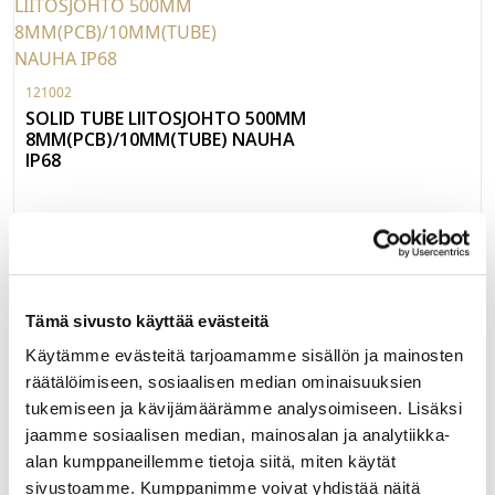
121002
SOLID TUBE LIITOSJOHTO 500MM
8MM(PCB)/10MM(TUBE) NAUHA
IP68
Solid Tube IP67 liitosjohto 500mm johdolla. Liitin sopii
10mm leveälle silikonisukalle, jossa sisällä 8mm leveä
nauha. Liitos tehdään suoraan silikonisukan läpi, jolloin ei
tarvita erillisiä kuorintoja, suojasukkia tms. Jänniteväli 3-36V
LUE LISÄÄ »
ja maksimi virrankesto 5A. Jos tarve jatkojohdolle, niin IP-
Tämä sivusto käyttää evästeitä
suojatun liitoksen saa aikaan esimerkiksi 3M:n
121001
Käytämme evästeitä tarjoamamme sisällön ja mainosten
puristusliittimillä (tuotekoodi: 122187)
BEETLE CLIP JATKOLIITIN IP20 8MM
räätälöimiseen, sosiaalisen median ominaisuuksien
LEDNAUHALLE
tukemiseen ja kävijämäärämme analysoimiseen. Lisäksi
jaamme sosiaalisen median, mainosalan ja analytiikka-
alan kumppaneillemme tietoja siitä, miten käytät
Beetle Clip IP20 nauha-nauha jatkoliitin 8mm leveille IP20
nauhoille. Käyttöjännite 3V-24V ja maksimi virrankesto 5A.
sivustoamme. Kumppanimme voivat yhdistää näitä