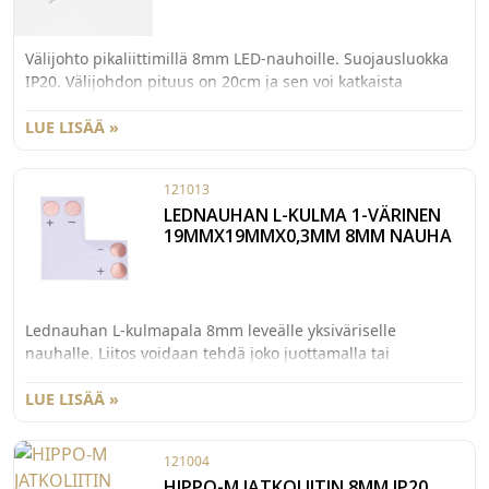
Välijohto pikaliittimillä 8mm LED-nauhoille. Suojausluokka
IP20. Välijohdon pituus on 20cm ja sen voi katkaista
haluttuun mittaan ennen asennusta.
LUE LISÄÄ »
121013
LEDNAUHAN L-KULMA 1-VÄRINEN
19MMX19MMX0,3MM 8MM NAUHA
Lednauhan L-kulmapala 8mm leveälle yksiväriselle
nauhalle. Liitos voidaan tehdä joko juottamalla tai
käyttämällä tarkoitukseen sopivia jatkoliittimiä (121001).
Virrankesto 3A, IP20. Mitat 19x19x0.3mm.
LUE LISÄÄ »
121004
HIPPO-M JATKOLIITIN 8MM IP20