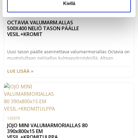
Kiellä
120286
OCTAVIA VALUMARM.ALLAS
500X400 NELIÖ TASON PÄÄLLE
VESIL.+KROMIT
Uusi tason päälle asennettava valumarmoriallas Octavia on
muotoilultaan neliöallas kulmapyöristyksillä. Altaan
takaosassa hanalle paikka. Väri kiiltävä valkoinen, Evermite
-pinta. Altaan ulkomitat 500x400mm. Korkeus tason päältä
LUE LISÄÄ »
105mm, kokonaiskorkeus 122mm. Vaatii tasoon
halkaisijaltaan 34 cm pyöreän reiän, jonka keskikohta
keskellä poistoreikää. Varustettu ylivuotoreiällä, sisältää
ylivuotosarjan. Pakkaus sisältää tilaa säästävän vesilukon
(Preloc 420), ylivuotosarjan ja kromitulpan.
120376
JOJO MINI VALUMARMORIALLAS 80
390x800x15 EM
VESIL.+KROMITULPPA