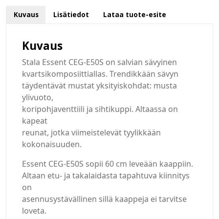
Kuvaus
Lisätiedot
Lataa tuote-esite
Kuvaus
Stala Essent CEG-E50S on salvian sävyinen
kvartsikomposiittiallas. Trendikkään sävyn
täydentävät mustat yksityiskohdat: musta
ylivuoto,
koripohjaventtiili ja sihtikuppi. Altaassa on
kapeat
reunat, jotka viimeistelevät tyylikkään
kokonaisuuden.
Essent CEG-E50S sopii 60 cm leveään kaappiin.
Altaan etu- ja takalaidasta tapahtuva kiinnitys
on
asennusystävällinen sillä kaappeja ei tarvitse
loveta.