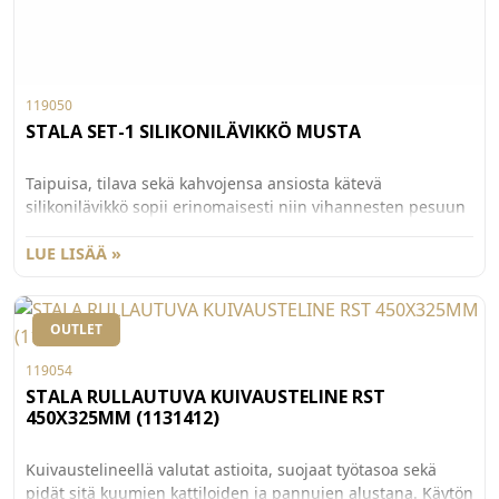
119050
STALA SET-1 SILIKONILÄVIKKÖ MUSTA
Taipuisa, tilava sekä kahvojensa ansiosta kätevä
silikonilävikkö sopii erinomaisesti niin vihannesten pesuun
kuin keitinvesien valutukseen. Lävikkö on helppo pitää
puhtaana, sillä sen voi pestä astianpesukoneessa tai tiskata
LUE LISÄÄ »
käsin. Mitat 302x250x137mm.
OUTLET
119054
STALA RULLAUTUVA KUIVAUSTELINE RST
450X325MM (1131412)
Kuivaustelineellä valutat astioita, suojaat työtasoa sekä
pidät sitä kuumien kattiloiden ja pannujen alustana. Käytön