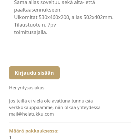
Sama allas soveltuu sekä alta- että
päältäasennukseen.
Ulkomitat 530x460x200, allas 502x402mm.
Tilaustuote n. 7pv
toimitusajalla.
Kirjaudu sisään
Hei yritysasiakas!
Jos teillä ei vielä ole avattuna tunnuksia
verkkokauppaamme, niin olkaa yhteydessä
mail@helatukku.com
Määrä pakkauksessa:
1