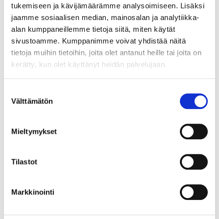
tukemiseen ja kävijämäärämme analysoimiseen. Lisäksi
jaamme sosiaalisen median, mainosalan ja analytiikka-
alan kumppaneillemme tietoja siitä, miten käytät
sivustoamme. Kumppanimme voivat yhdistää näitä
tietoja muihin tietoihin, joita olet antanut heille tai joita on
kerätty, kun olet käyttänyt heidän palvelujaan.
Suostumuksen
Välttämätön
valinta
Mieltymykset
Tilastot
119053
Markkinointi
STALA WASH-2 LÄVIKKÖ RST 395X110X20MM *T