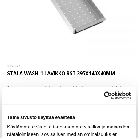
119052
STALA WASH-1 LÄVIKKÖ RST 395X140X40MM
Stalan uudessa valutusastiassa Wash-1 peset, huuhdot ja
valutat kasviksia sekä vihanneksia. Materiaalina modernisti
kuvioitu ruostumaton teräs. Sopii mm.: Ultra-altaat, Lagom-
altaat, Seitsikko-tiskipöydät (ei allasmallit K, L ja E), Ease-
LUE LISÄÄ »
altaat, P40-50 ja Jazz P-40PT.
Tämä sivusto käyttää evästeitä
Käytämme evästeitä tarjoamamme sisällön ja mainosten
TILAUSTUOTE
räätälöimiseen, sosiaalisen median ominaisuuksien