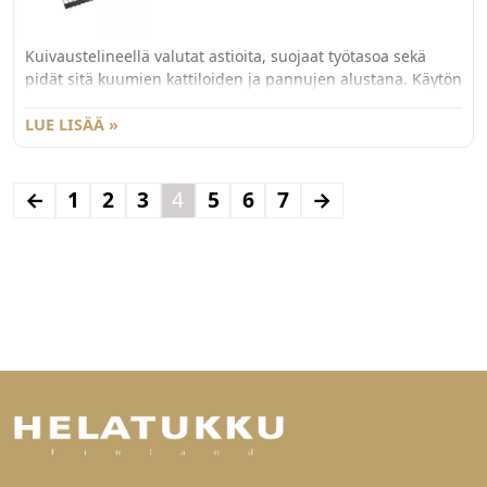
Kuivaustelineellä valutat astioita, suojaat työtasoa sekä
pidät sitä kuumien kattiloiden ja pannujen alustana. Käytön
jälkeen rullaat alustan pieneen tilaan ja säilytät sitä
kaapissa tai laatikossa.
LUE LISÄÄ »
←
1
2
3
4
5
6
7
→