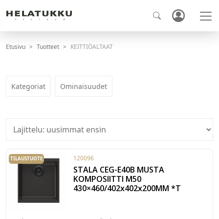
Etusivu
Tuotteet
KEITTIÖALTAAT
Kategoriat
Ominaisuudet
120096
TILAUSTUOTE
STALA CEG-E40B MUSTA
KOMPOSIITTI M50
430×460/402x402x200MM *T