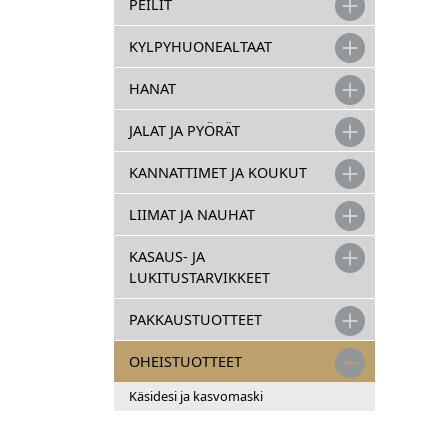
PEILIT
terve
kulutt
KYLPYHUONEALTAAT
pehm
eriko
HANAT
ei sis
väriai
JALAT JA PYÖRÄT
kemik
50 kp
KANNATTIMET JA KOUKUT
175x
suu-n
LIIMAT JA NAUHAT
bakte
suoda
KASAUS- JA
>98%.
LUKITUSTARVIKKEET
Pese 
huole
PAKKAUSTUOTTEET
käytt
kasvo
OHEISTUOTTEET
avull
ulosp
Käsidesi ja kasvomaski
kasvo
oleva