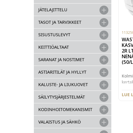
JÄTELAJITTELU
TASOT JA TARVIKKEET
11325
SISUSTUSLEVYT
WAS
KASV
KEITTIÖALTAAT
2R L
NEN
SARANAT JA NOSTIMET
(50/
ASTIARITILÄT JA HYLLYT
Kolmi
kerta
KALUSTE- JA LIUKUOVET
hypoa
kasvo
LUE 
SÄILYTYSJÄRJESTELMÄT
muoto
nenäo
KODINHOITOMEKANISMIT
lääkin
EN14
VALAISTUS JA SÄHKÖ
stand
Sovel