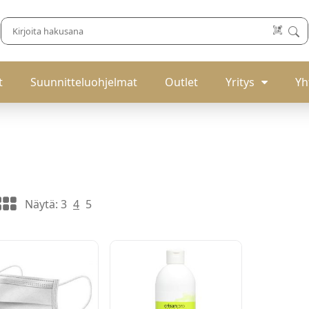
t
Suunnitteluohjelmat
Outlet
Yritys
Yh
Näytä:
3
4
5