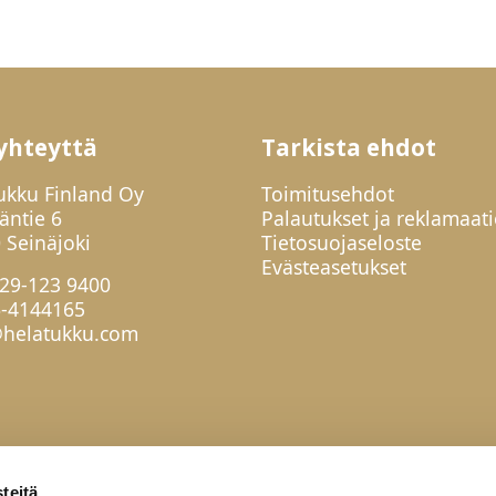
lisesti ja vedä
n alaosa leuan alle.
svomaski on
käyttöinen. Hävitä
 kotitalousjätteen
a. 5. Pese ja
yhteyttä
Tarkista ehdot
fioi kädet heti
n jälkeen.
ukku Finland Oy
Toimitusehdot
jäntie 6
Palautukset ja reklamaati
 Seinäjoki
Tietosuojaseloste
Evästeasetukset
29-123 9400
6-4144165
helatukku.com
teitä