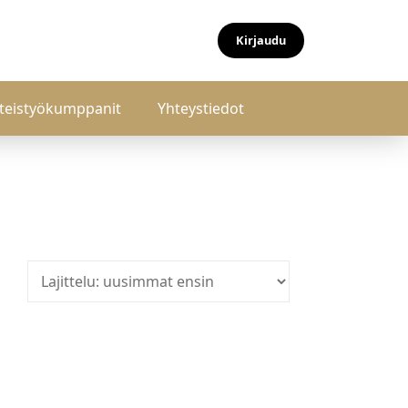
Kirjaudu
teistyökumppanit
Yhteystiedot