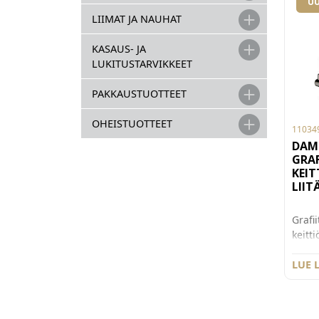
UU
LIIMAT JA NAUHAT
KASAUS- JA
LUKITUSTARVIKKEET
PAKKAUSTUOTTEET
OHEISTUOTTEET
11034
DAM
GRA
KEI
LII
Grafi
keitt
juoks
pesuk
LUE 
Kera
säätö
kuuma