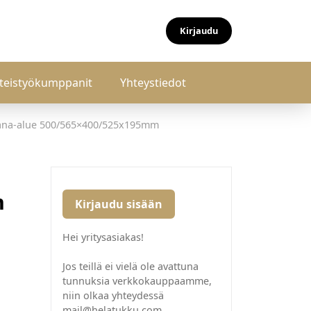
Kirjaudu
teistyökumppanit
Yhteystiedot
hana-alue 500/565×400/525x195mm
m
Kirjaudu sisään
Hei yritysasiakas!
Jos teillä ei vielä ole avattuna
tunnuksia verkkokauppaamme,
niin olkaa yhteydessä
mail@helatukku.com