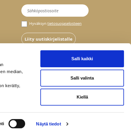
Uutiskirje
Hyväksyn
tietosuojaselosteen
Liity uutiskirjelistalle
Salli kaikki
an
sen median,
Salli valinta
on kerätty,
Kiellä
ti
Näytä tiedot