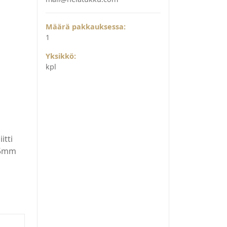
Määrä pakkauksessa:
1
Yksikkö:
kpl