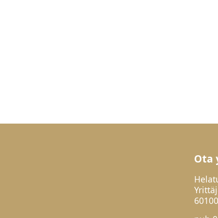
Ota 
Helat
Yrittä
60100