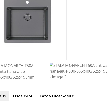
aus
Lisätiedot
Lataa tuote-esite