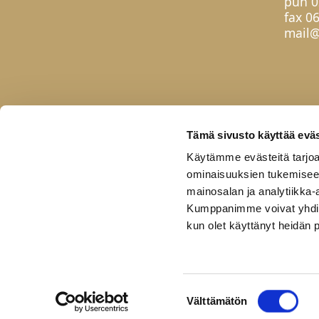
puh
0
fax 0
mail@
Tämä sivusto käyttää eväs
Käytämme evästeitä tarjoa
ominaisuuksien tukemisee
mainosalan ja analytiikka-
Kumppanimme voivat yhdistää 
kun olet käyttänyt heidän 
Etusivu
Tuotteet
Uutuudet
Yhteis
Copyright © 2026 Helatukku
Pidätämme oikeudet muutoksiin.
Suostumuksen
Välttämätön
valinta