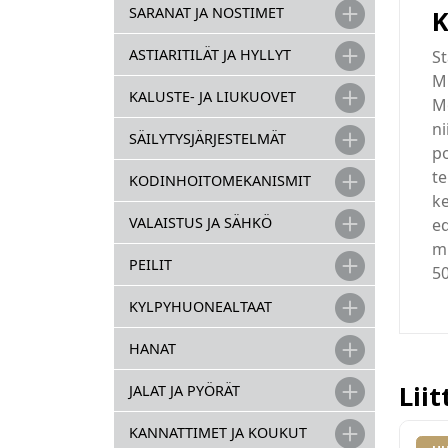
SARANAT JA NOSTIMET
K
ASTIARITILÄT JA HYLLYT
St
MO
KALUSTE- JA LIUKUOVET
Mo
ni
SÄILYTYSJÄRJESTELMÄT
p
te
KODINHOITOMEKANISMIT
ke
VALAISTUS JA SÄHKÖ
ed
mi
PEILIT
5
KYLPYHUONEALTAAT
HANAT
Lii
JALAT JA PYÖRÄT
KANNATTIMET JA KOUKUT