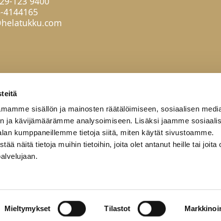
29-123 9400
6-4144165
helatukku.com
teitä
mamme sisällön ja mainosten räätälöimiseen, sosiaalisen medi
n ja kävijämäärämme analysoimiseen. Lisäksi jaamme sosiaali
alan kumppaneillemme tietoja siitä, miten käytät sivustoamme.
näitä tietoja muihin tietoihin, joita olet antanut heille tai joita 
palvelujaan.
työkumppanit
Yritys
Yhteystiedot
Mieltymykset
Tilastot
Markkinoin