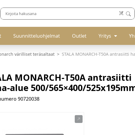
t
Suunnitteluohjelmat
Outlet
Yritys
Yh
narch värilliset teräsaltaat
STALA MONARCH-T50A antrasiitti 
LA MONARCH-T50A antrasiitti
a-alue 500/565×400/525x195m
enumero
90720038