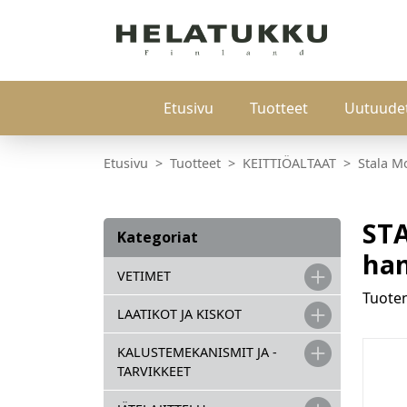
Etusivu
Tuotteet
Uutuude
Etusivu
Tuotteet
KEITTIÖALTAAT
Stala Mo
STA
Kategoriat
han
VETIMET
Tuot
LAATIKOT JA KISKOT
KALUSTEMEKANISMIT JA -
TARVIKKEET