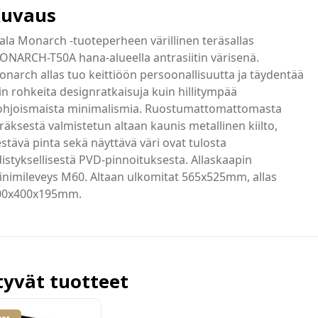
uvaus
ala Monarch -tuoteperheen värillinen teräsallas
NARCH-T50A hana-alueella antrasiitin värisenä.
narch allas tuo keittiöön persoonallisuutta ja täydentää
in rohkeita designratkaisuja kuin hillitympää
ohjoismaista minimalismia. Ruostumattomattomasta
räksestä valmistetun altaan kaunis metallinen kiilto,
stävä pinta sekä näyttävä väri ovat tulosta
istyksellisestä PVD-pinnoituksesta. Allaskaapin
nimileveys M60. Altaan ulkomitat 565x525mm, allas
00x400x195mm.
ttyvät tuotteet