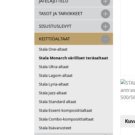
JÄTELAJITTELU
TASOT JA TARVIKKEET
SISUSTUSLEVYT
KEITTIÖALTAAT
Stala One-altaat
Stala Monarch värilliset teräsaltaat
Stala Ultra-altaat
Stala Lagom-altaat
Stala Lyria-altaat
Stala Jazz-altaat
Stala Standard altaat
Stala Essent-komposiittialtaat
Stala Combo-komposiittialtaat
Kuv
Stala lisävarusteet