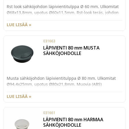
Rst look sähköjohdon läpivientitulppa Ø 60 mm. Ulkomitat
Ø68x13,8mm, upotus Ø60x11,5mm. Rst-look teräs, johdon
läpivienti kumiharjaksilla.
LUE LISÄÄ »
031663
LÄPIVIENTI 80 mm MUSTA
SÄHKÖJOHDOLLE
Musta sähköjohdon läpivientitulppa Ø 80 mm. Ulkomitat
Ø94,4x25mm, upotus Ø80x21,8mm. Muovia (ABS)
LUE LISÄÄ »
031661
LÄPIVIENTI 80 mm HARMAA
SÄHKÖJOHDOLLE