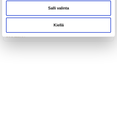
Reikätulppa RK36 valkoinen
Salli valinta
Er reikätulppa 36 mm valkoinen.
Kiellä
LUE LISÄÄ »