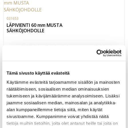
031653
LÄPIVIENTI 60 mm MUSTA
SÄHKÖJOHDOLLE
Musta sähköjohdon läpivientitulppa Ø60mm, läpivienti
jousella. Helan ulkomitat Ø 72 x 23,3 mm, upotus
Ø60x19,7mm. Muovia (ABS).
LUE LISÄÄ »
Tämä sivusto käyttää evästeitä
Käytämme evästeitä tarjoamamme sisällön ja mainosten
räätälöimiseen, sosiaalisen median ominaisuuksien
tukemiseen ja kävijämäärämme analysoimiseen. Lisäksi
031652
jaamme sosiaalisen median, mainosalan ja analytiikka-
LÄPIVIENTI 60 mm HARMAA
alan kumppaneillemme tietoja siitä, miten käytät
SÄHKÖJOHDOLLE
sivustoamme. Kumppanimme voivat yhdistää näitä
tietoja muihin tietoihin, joita olet antanut heille tai joita on