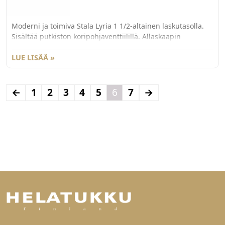
Moderni ja toimiva Stala Lyria 1 1/2-altainen laskutasolla.
Sisältää putkiston koripohjaventtiilillä. Allaskaapin
minimileveys M60. Ulkomitat 790x500mm. Altaiden
syvyydet 180mm ja 130mm.
LUE LISÄÄ »
←
1
2
3
4
5
6
7
→