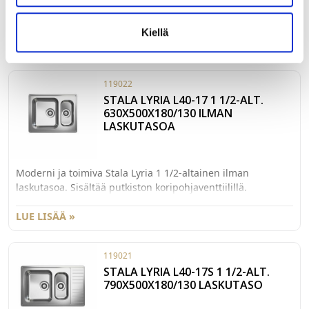
Moderni ja toimiva Stala Lyria allas laskutasolla. Allaskaapin
minimileveys M45. Ulkomitat 630x500mm. Sisältää
putkiston koripohjaventtiilillä. Altaan syvyys 180mm.
Kiellä
LUE LISÄÄ »
119022
STALA LYRIA L40-17 1 1/2-ALT.
630X500X180/130 ILMAN
LASKUTASOA
Moderni ja toimiva Stala Lyria 1 1/2-altainen ilman
laskutasoa. Sisältää putkiston koripohjaventtiilillä.
Allaskaapin minimileveys M60. Ulkomitat 630x500mm.
Altaiden syvyydet 180mm ja 130mm.
LUE LISÄÄ »
119021
STALA LYRIA L40-17S 1 1/2-ALT.
790X500X180/130 LASKUTASO