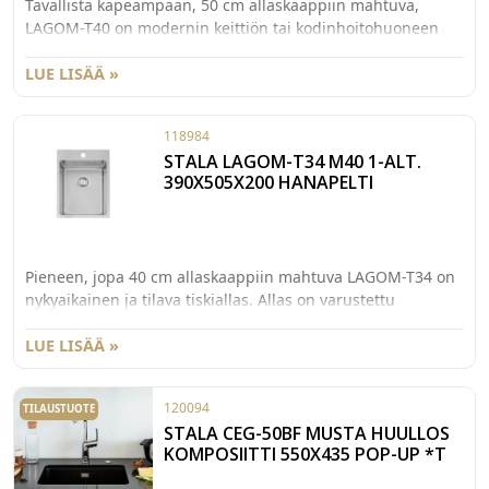
Tavallista kapeampaan, 50 cm allaskaappiin mahtuva,
LAGOM-T40 on modernin keittiön tai kodinhoitohuoneen
unelma-allas. Altaassa on tukeva hanalippa ja viimeistelty
MONOreuna, jonka ansiosta sen voi asentaa tason päälle
LUE LISÄÄ »
tai huullettuna. Altaan mitat 450x505x200mm.
118984
STALA LAGOM-T34 M40 1-ALT.
390X505X200 HANAPELTI
Pieneen, jopa 40 cm allaskaappiin mahtuva LAGOM-T34 on
nykyaikainen ja tilava tiskiallas. Allas on varustettu
tukevalla hanalipalla. Viimeistellyn MONOreunan ansiosta
sen voi asentaa eri asennustavoilla, esimerkiksi tason
LUE LISÄÄ »
päälle tai huullokseen. Lagom-altaat ovat normaalia
tilavampia ja tämäkin allas on 20 cm syvä. Se soveltuu
120094
TILAUSTUOTE
keittiön lisäksi myös kodinhoitohuoneeseen tai
STALA CEG-50BF MUSTA HUULLOS
toimistokäyttöön. Altaan mitat 390x505x200mm.
KOMPOSIITTI 550X435 POP-UP *T
Varastotuotteemme elokuun alusta lähtien.