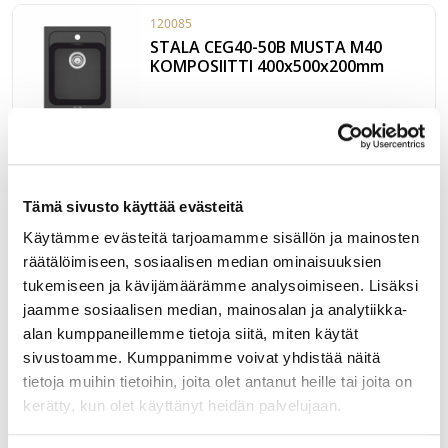
keittiötasolle. Allaskaapin minimileveys M60. Altaan
120085
ulkomitat 555x500x190mm.
STALA CEG40-50B MUSTA M40
KOMPOSIITTI 400x500x200mm
Uudistunut Stalan pienempi komposiittiallas CEG40-50B
musta hana-alueella. Altaan muotoilua on modernisoitu
selkeämmillä linjoilla ja tiukemmilla kulmilla syksyllä 2022.
Tämä sivusto käyttää evästeitä
CEG40-50B on kompaktin kokoinen komposiittiallas, joka
LUE LISÄÄ »
sopii asennettavaksi tason päälle mihin tahansa
Käytämme evästeitä tarjoamamme sisällön ja mainosten
tasomateriaaliin. Kaapin minimikoko M40 (vaatii loveuksen),
räätälöimiseen, sosiaalisen median ominaisuuksien
120084
altaan ulkomitat 400x500x200. Komposiittialtaan materiaali
tukemiseen ja kävijämäärämme analysoimiseen. Lisäksi
STALA CEG51-57G HARMAA
on lujaa kvartsia, joka kestää käyttöä ja katseita vuosi
jaamme sosiaalisen median, mainosalan ja analytiikka-
570X510 KOMPOSIITTI
toisensa jälkeen. Altaassa on paitsi asennusta helpottava
(KAATOALTAALLA)
alan kumppaneillemme tietoja siitä, miten käytät
hanareikä valmiina, myös erinomainen hanatuenta, mikä
sivustoamme. Kumppanimme voivat yhdistää näitä
mahdollistaa hanan valinnan tyylistä tinkimättä. Design-
tietoja muihin tietoihin, joita olet antanut heille tai joita on
ylivuoto ja koripohjaventtiili viimeistelevät modernin
Harmaa komposiittiallas hana-alueella. Iso tiskiallas ja pieni
ulkonäön.
kerätty, kun olet käyttänyt heidän palvelujaan.
kaatoallas. Allaskaapin minimikoko M60. Valmistettu
erittäin kestävästä materiaalista, jonka pääraaka-aineena