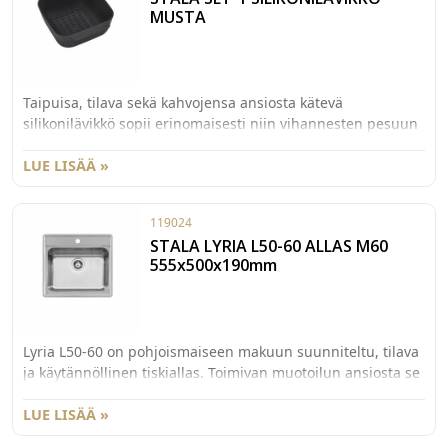
silikonilävikkö ja SET-2 iso leikkuulauta.
MUSTA
Taipuisa, tilava sekä kahvojensa ansiosta kätevä
silikonilävikkö sopii erinomaisesti niin vihannesten pesuun
kuin keitinvesien valutukseen. Lävikkö on helppo pitää
puhtaana, sillä sen voi pestä astianpesukoneessa tai tiskata
LUE LISÄÄ »
käsin. Mitat 302x250x137mm.
119024
STALA LYRIA L50-60 ALLAS M60
555x500x190mm
Lyria L50-60 on pohjoismaiseen makuun suunniteltu, tilava
ja käytännöllinen tiskiallas. Toimivan muotoilun ansiosta se
sopii hyvin erityylisiin keittiöihin. Altaan reilu reunamuoto
yhdessä hana-alueen kanssa tekevät Lyriasta käytössä
LUE LISÄÄ »
turvallisen ja estävät vesiroiskeiden leviämisen