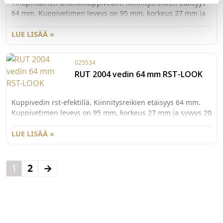
Tinapintainen antiikkikuppivedin. Kiinnitysreikien etäisyys
64 mm. Kuppivetimen leveys on 95 mm, korkeus 27 mm ja
syvyys 20 mm. Materiaali pinnoitettu samakki.
LUE LISÄÄ »
025534
RUT 2004 vedin 64 mm RST-LOOK
Kuppivedin rst-efektillä. Kiinnitysreikien etäisyys 64 mm.
Kuppivetimen leveys on 95 mm, korkeus 27 mm ja syvyys 20
mm. Materiaali pinnoitettu samakki.
LUE LISÄÄ »
1
2
→