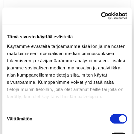
Ajaton vintage-henkinen kuppivedin. Leveys 98 mm,
reikäväli 64 mm. Väri harjattu kulta.
LUE LISÄÄ »
Tämä sivusto käyttää evästeitä
Käytämme evästeitä tarjoamamme sisällön ja mainosten
026239
räätälöimiseen, sosiaalisen median ominaisuuksien
KUPPIVEDIN CAPPA ANT.RAUTA 96
tukemiseen ja kävijämäärämme analysoimiseen. Lisäksi
MM
jaamme sosiaalisen median, mainosalan ja analytiikka-
alan kumppaneillemme tietoja siitä, miten käytät
Moderni, selkeälinjainen kuppivedin Cappa, reikäjako
sivustoamme. Kumppanimme voivat yhdistää näitä
96mm, antiikki rauta. Mitat 116(l)x19(s)x27(k)mm. Materiaali
tietoja muihin tietoihin, joita olet antanut heille tai joita on
pinnoitettu samakki.
kerätty, kun olet käyttänyt heidän palvelujaan.
LUE LISÄÄ »
Suostumuksen
026238
Välttämätön
valinta
KUPPIVEDIN CAPPA RST-LOOK 96
MM