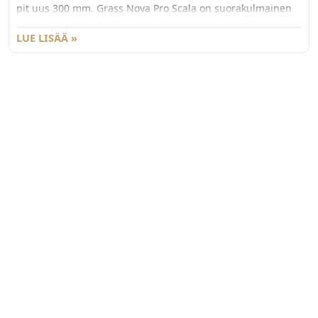
pit uus 300 mm. Grass Nova Pro Scala on suorakulmainen
laatikko, jonka käyttömukavuus ja säilytystila on
maksimoitu. Väri St one. Pakkauskoko 20kpl/ltk.
LUE LISÄÄ »