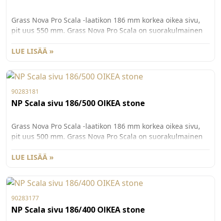
Grass Nova Pro Scala -laatikon 186 mm korkea oikea sivu,
pit uus 550 mm. Grass Nova Pro Scala on suorakulmainen
laatikko, jonka käyttömukavuus ja säilytystila on
maksimoitu. Väri St one. Pakkauskoko 20kpl/ltk.
LUE LISÄÄ »
90283181
NP Scala sivu 186/500 OIKEA stone
Grass Nova Pro Scala -laatikon 186 mm korkea oikea sivu,
pit uus 500 mm. Grass Nova Pro Scala on suorakulmainen
laatikko, jonka käyttömukavuus ja säilytystila on
maksimoitu. Väri St one. Pakkauskoko 20kpl/ltk.
LUE LISÄÄ »
90283177
NP Scala sivu 186/400 OIKEA stone