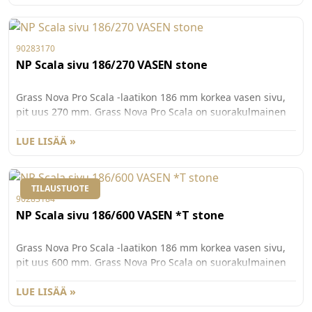
mm paksulla design- elementillä on mahdollista luoda
yksilöllisiä ratkaisuja. Va rastostamme saatavilla
tuotteeseen sopivia lasilaitoja. Väri Stone. Pakkauskoko
90283170
20kpl/ltk.
NP Scala sivu 186/270 VASEN stone
Grass Nova Pro Scala -laatikon 186 mm korkea vasen sivu,
pit uus 270 mm. Grass Nova Pro Scala on suorakulmainen
laatikko, jonka käyttömukavuus ja säilytystila on
maksimoitu. Väri St one. Pakkauskoko 20kpl/ltk.
LUE LISÄÄ »
TILAUSTUOTE
90283184
NP Scala sivu 186/600 VASEN *T stone
Grass Nova Pro Scala -laatikon 186 mm korkea vasen sivu,
pit uus 600 mm. Grass Nova Pro Scala on suorakulmainen
laatikko, jonka käyttömukavuus ja säilytystila on
maksimoitu. Väri St one. Pakkauskoko 20kpl/ltk.
LUE LISÄÄ »