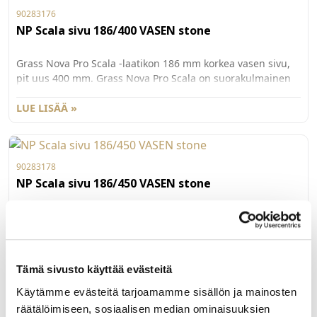
90283176
NP Scala sivu 186/400 VASEN stone
Grass Nova Pro Scala -laatikon 186 mm korkea vasen sivu,
pit uus 400 mm. Grass Nova Pro Scala on suorakulmainen
laatikko, jonka käyttömukavuus ja säilytystila on
maksimoitu. Väri St one. Pakkauskoko 20kpl/ltk.
LUE LISÄÄ »
90283178
NP Scala sivu 186/450 VASEN stone
Grass Nova Pro Scala -laatikon 186 mm korkea vasen sivu,
pit uus 450 mm. Grass Nova Pro Scala on suorakulmainen
laatikko, jonka käyttömukavuus ja säilytystila on
maksimoitu. Väri St one. Pakkauskoko 20kpl/ltk.
LUE LISÄÄ »
Tämä sivusto käyttää evästeitä
Käytämme evästeitä tarjoamamme sisällön ja mainosten
räätälöimiseen, sosiaalisen median ominaisuuksien
TILAUSTUOTE