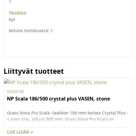
1
Yksikkö:
kpl
Minimi toimituserä:
1
Liittyvät tuotteet
90283188
NP Scala 186/500 crystal plus VASEN, stone
Grass Nova Pro Scala -laatikon 186 mm korkea Crystal Plus -
v asen sivu, pituus 500 mm. Grass Nova Pro Scala on
suorakulma inen laatikko, jonka käyttömukavuus ja
säilytystila on maksi moitu. Näyttävällä Crystal Plus -sivun 8
LUE LISÄÄ »