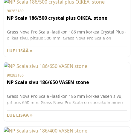
90283189
NP Scala 186/500 crystal plus OIKEA, stone
Grass Nova Pro Scala -laatikon 186 mm korkea Crystal Plus -
o ikea sivu, pituus 500 mm. Grass Nova Pro Scala on
suorakulma inen laatikko, jonka käyttömukavuus ja
säilytystila on maksi moitu. Näyttävällä Crystal Plus -sivun 8
LUE LISÄÄ »
mm paksulla design- elementillä on mahdollista luoda
yksilöllisiä ratkaisuja. Va rastostamme saatavilla
tuotteeseen sopivia lasilaitoja. Väri Stone. Pakkauskoko
90283186
20kpl/ltk.
NP Scala sivu 186/650 VASEN stone
Grass Nova Pro Scala -laatikon 186 mm korkea vasen sivu,
pit uus 650 mm. Grass Nova Pro Scala on suorakulmainen
laatikko, jonka käyttömukavuus ja säilytystila on
maksimoitu. Väri St one. Pakkauskoko 20kpl/ltk.
LUE LISÄÄ »