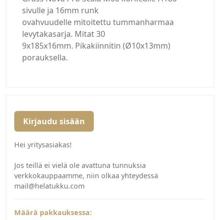
sivulle ja 16mm runk
ovahvuudelle mitoitettu tummanharmaa
levytakasarja. Mitat 30
9x185x16mm. Pikakiinnitin (Ø10x13mm)
porauksella.
Kirjaudu sisään
Hei yritysasiakas!
Jos teillä ei vielä ole avattuna tunnuksia
verkkokauppaamme, niin olkaa yhteydessä
mail@helatukku.com
Määrä pakkauksessa: