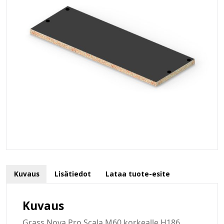
Kuvaus
Lisätiedot
Lataa tuote-esite
Kuvaus
Grass Nova Pro Scala M60 korkealle H186