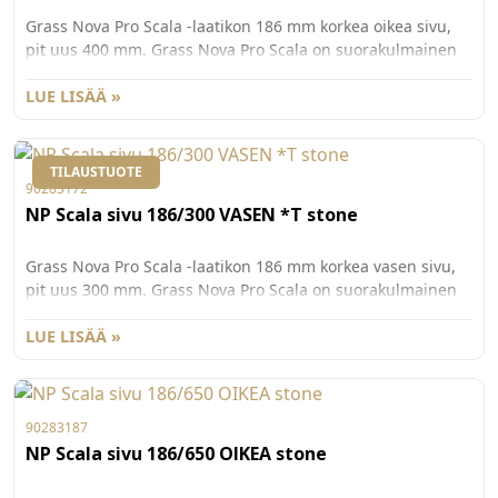
Grass Nova Pro Scala -laatikon 186 mm korkea oikea sivu,
pit uus 400 mm. Grass Nova Pro Scala on suorakulmainen
laatikko, jonka käyttömukavuus ja säilytystila on
maksimoitu. Väri St one. Pakkauskoko 20kpl/ltk.
LUE LISÄÄ »
TILAUSTUOTE
90283172
NP Scala sivu 186/300 VASEN *T stone
Grass Nova Pro Scala -laatikon 186 mm korkea vasen sivu,
pit uus 300 mm. Grass Nova Pro Scala on suorakulmainen
laatikko, jonka käyttömukavuus ja säilytystila on
maksimoitu. Väri St one. Pakkauskoko 20kpl/ltk.
LUE LISÄÄ »
90283187
NP Scala sivu 186/650 OIKEA stone