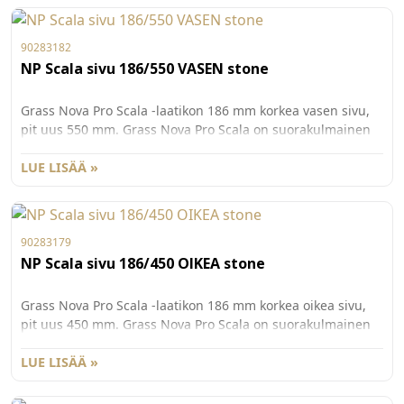
90283182
NP Scala sivu 186/550 VASEN stone
Grass Nova Pro Scala -laatikon 186 mm korkea vasen sivu,
pit uus 550 mm. Grass Nova Pro Scala on suorakulmainen
laatikko, jonka käyttömukavuus ja säilytystila on
maksimoitu. Väri St one. Pakkauskoko 20kpl/ltk.
LUE LISÄÄ »
90283179
NP Scala sivu 186/450 OIKEA stone
Grass Nova Pro Scala -laatikon 186 mm korkea oikea sivu,
pit uus 450 mm. Grass Nova Pro Scala on suorakulmainen
laatikko, jonka käyttömukavuus ja säilytystila on
maksimoitu. Väri St one. Pakkauskoko 20kpl/ltk.
LUE LISÄÄ »