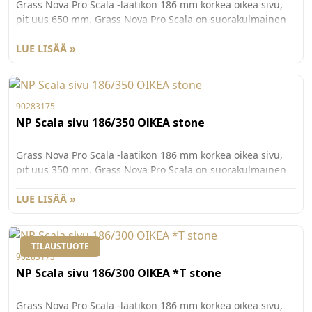
Grass Nova Pro Scala -laatikon 186 mm korkea oikea sivu,
pit uus 650 mm. Grass Nova Pro Scala on suorakulmainen
laatikko, jonka käyttömukavuus ja säilytystila on
maksimoitu. Väri St one. Pakkauskoko 20kpl/ltk.
LUE LISÄÄ »
90283175
NP Scala sivu 186/350 OIKEA stone
Grass Nova Pro Scala -laatikon 186 mm korkea oikea sivu,
pit uus 350 mm. Grass Nova Pro Scala on suorakulmainen
laatikko, jonka käyttömukavuus ja säilytystila on
maksimoitu. Väri St one. Pakkauskoko 20kpl/ltk.
LUE LISÄÄ »
TILAUSTUOTE
90283173
NP Scala sivu 186/300 OIKEA *T stone
Grass Nova Pro Scala -laatikon 186 mm korkea oikea sivu,