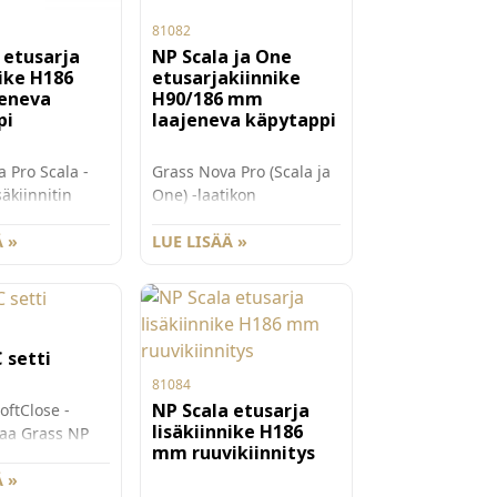
81082
 etusarja
NP Scala ja One
nike H186
etusarjakiinnike
eneva
H90/186 mm
pi
laajeneva käpytappi
 Pro Scala -
Grass Nova Pro (Scala ja
säkiinnitin
One) -laatikon
la käpytapilla
etusarjakiinnitin
orkean
 »
laajenevalla käpytapilla
LUE LISÄÄ »
90 ja 186 mm korkealle
iseksi.
laatikolle. 186 mm
 yhdessä
korkealle Scalan
laatikolle tarvitaan myös
 setti
innittimen
lisäkiinnitin G81085.
yydään
Myydään kappaleittain.
81084
in. 100 kpl/ltk.
100 kpl/ltk.
NP Scala etusarja
oftClose -
lisäkiinnike H186
 saa Grass NP
mm ruuvikiinnitys
 tehtyä push-
kon soft close -
 »