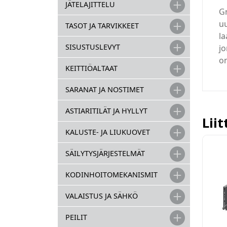
JÄTELAJITTELU
Gr
u
TASOT JA TARVIKKEET
la
SISUSTUSLEVYT
jo
on
KEITTIÖALTAAT
SARANAT JA NOSTIMET
ASTIARITILÄT JA HYLLYT
Lii
KALUSTE- JA LIUKUOVET
SÄILYTYSJÄRJESTELMÄT
KODINHOITOMEKANISMIT
VALAISTUS JA SÄHKÖ
PEILIT