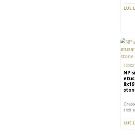
mm. 
Nova 
LUE 
täysi
vaime
Pieni
ääne
ja sy
raken
käytt
vetim
laatik
90282
NP s
etus
8x1
ston
Grass
sisäl
etusa
korkea
LUE 
Stone