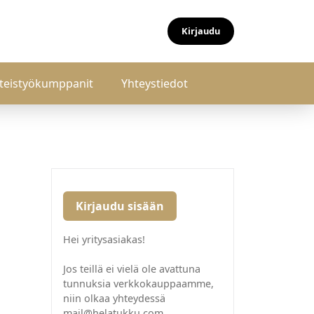
Kirjaudu
teistyökumppanit
Yhteystiedot
Kirjaudu sisään
Hei yritysasiakas!
Jos teillä ei vielä ole avattuna
tunnuksia verkkokauppaamme,
niin olkaa yhteydessä
mail@helatukku.com