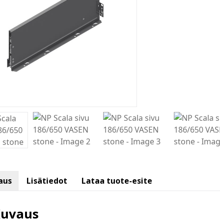
aus
Lisätiedot
Lataa tuote-esite
uvaus