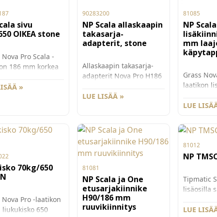
187
90283200
81085
cala sivu
NP Scala allaskaapin
NP Scala
650 OIKEA stone
takasarja-
lisäkiin
adapterit, stone
mm laaj
käpytap
 Nova Pro Scala -
Allaskaapin takasarja-
kon 186 mm korkea
Grass Nova
adapterit Nova Pro H186
 sivu, pit uus 650
laatikon li
korkeille laat ikoille. Väri
rass Nova Pro
LISÄÄ »
laajeneval
Stone. Pakkauskoko 10pr.
LUE LISÄÄ »
 on suorakulmainen
186 mm k
LUE LISÄÄ
Mitoitus: pohjan leve ys:
ko, jonka
etusarjan
kaapin sisämitta - 29
ömukavuus ja
kiinnittäm
mmleveys: takasarjan
ystila on
Käytetään
leveys  70mm , korkeus:
moitu. Väri St one.
81012
G81082
min. 78mm
uskoko 20kpl/ltk.
NP TMSC
etusarjaki
022
kanssa. M
isko 70kg/650
81081
EN
kappaleitta
NP Scala ja One
Tipmatic S
etusarjakiinnike
lisäosilla
H90/186 mm
 Nova Pro -laatikon
laatikosta
ruuvikiinnitys
 liukukisko 650
open laati
LUE LISÄÄ