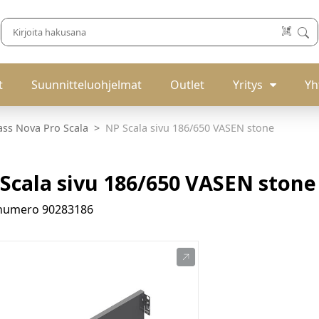
t
Suunnitteluohjelmat
Outlet
Yritys
Yh
ass Nova Pro Scala
NP Scala sivu 186/650 VASEN stone
Scala sivu 186/650 VASEN stone
enumero
90283186