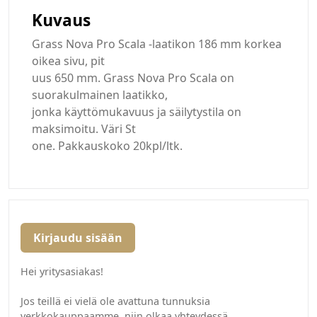
Kuvaus
Grass Nova Pro Scala -laatikon 186 mm korkea
oikea sivu, pit
uus 650 mm. Grass Nova Pro Scala on
suorakulmainen laatikko,
jonka käyttömukavuus ja säilytystila on
maksimoitu. Väri St
one. Pakkauskoko 20kpl/ltk.
Kirjaudu sisään
Hei yritysasiakas!
Jos teillä ei vielä ole avattuna tunnuksia
verkkokauppaamme, niin olkaa yhteydessä