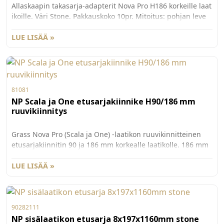
Allaskaapin takasarja-adapterit Nova Pro H186 korkeille laat
ikoille. Väri Stone. Pakkauskoko 10pr. Mitoitus: pohjan leve
ys: kaapin sisämitta - 29 mmleveys: takasarjan leveys 
70mm , korkeus: min. 78mm
LUE LISÄÄ »
81081
NP Scala ja One etusarjakiinnike H90/186 mm
ruuvikiinnitys
Grass Nova Pro (Scala ja One) -laatikon ruuvikinnitteinen
etusarjakiinnitin 90 ja 186 mm korkealle laatikolle. 186 mm
korkealle Scalan laatikolle tarvitaan myös lisäkiinnitin
G81084. Myydään kappaleittain. 100 kpl/ltk.
LUE LISÄÄ »
90282111
NP sisälaatikon etusarja 8x197x1160mm stone