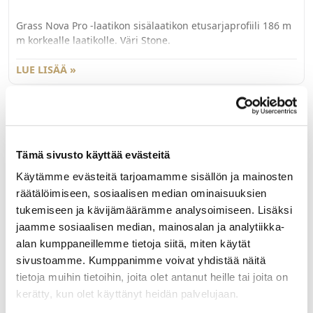
Grass Nova Pro -laatikon sisälaatikon etusarjaprofiili 186 m
m korkealle laatikolle. Väri Stone.
LUE LISÄÄ »
81082
Tämä sivusto käyttää evästeitä
NP Scala ja One etusarjakiinnike H90/186 mm
laajeneva käpytappi
Käytämme evästeitä tarjoamamme sisällön ja mainosten
räätälöimiseen, sosiaalisen median ominaisuuksien
Grass Nova Pro (Scala ja One) -laatikon etusarjakiinnitin
tukemiseen ja kävijämäärämme analysoimiseen. Lisäksi
laajenevalla käpytapilla 90 ja 186 mm korkealle laatikolle.
jaamme sosiaalisen median, mainosalan ja analytiikka-
186 mm korkealle Scalan laatikolle tarvitaan myös
alan kumppaneillemme tietoja siitä, miten käytät
lisäkiinnitin G81085. Myydään kappaleittain. 100 kpl/ltk.
LUE LISÄÄ »
sivustoamme. Kumppanimme voivat yhdistää näitä
tietoja muihin tietoihin, joita olet antanut heille tai joita on
kerätty, kun olet käyttänyt heidän palvelujaan.