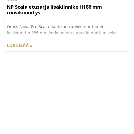
NP Scala etusarja lisäkiinnike H186 mm
ruuvikiinnitys
Grass Nova Pro Scala -laatikon ruuvikiinnitteinen
lisäkiinnitin 186 mm korkean etusarjan kiinnittämiseksi.
Käytetään yhdessä G81081 etusarjakiinnittimen kanssa.
Myydään kappaleittain. 100 kpl/ltk.
LUE LISÄÄ »