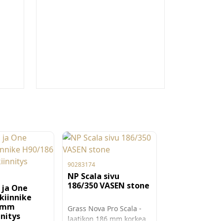
90283174
NP Scala sivu
186/350 VASEN stone
 ja One
kiinnike
 mm
Grass Nova Pro Scala -
nnitys
laatikon 186 mm korkea