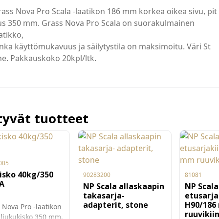
ass Nova Pro Scala -laatikon 186 mm korkea oikea sivu, pit
us 350 mm. Grass Nova Pro Scala on suorakulmainen
atikko,
nka käyttömukavuus ja säilytystila on maksimoitu. Väri St
e. Pakkauskoko 20kpl/ltk.
ttyvät tuotteet
005
isko 40kg/350
90283200
81081
A
NP Scala allaskaapin
NP Scala
takasarja-
etusarja
adapterit, stone
H90/186
 Nova Pro -laatikon
ruuvikii
 liukukisko 350 mm.