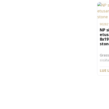
laati
korke
laati
lisäk
Myydä
90282
100 kp
NP s
etus
8x1
ston
Grass
sisäl
etusa
korkea
LUE 
Stone