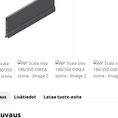
aus
Lisätiedot
Lataa tuote-esite
uvaus