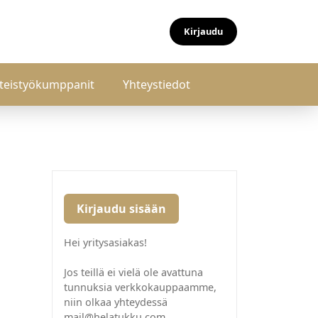
Kirjaudu
teistyökumppanit
Yhteystiedot
Kirjaudu sisään
Hei yritysasiakas!
Jos teillä ei vielä ole avattuna
tunnuksia verkkokauppaamme,
niin olkaa yhteydessä
mail@helatukku.com