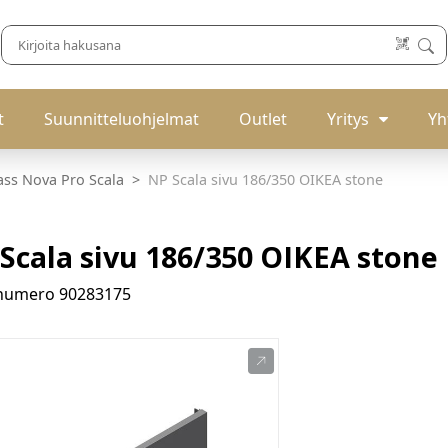
t
Suunnitteluohjelmat
Outlet
Yritys
Yh
ass Nova Pro Scala
NP Scala sivu 186/350 OIKEA stone
Scala sivu 186/350 OIKEA stone
enumero
90283175