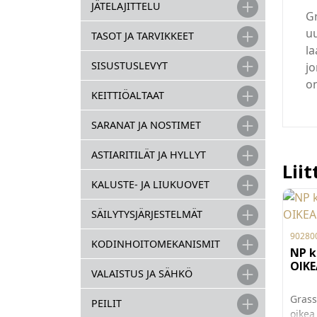
JÄTELAJITTELU
Gr
u
TASOT JA TARVIKKEET
la
SISUSTUSLEVYT
jo
on
KEITTIÖALTAAT
SARANAT JA NOSTIMET
ASTIARITILÄT JA HYLLYT
Lii
KALUSTE- JA LIUKUOVET
SÄILYTYSJÄRJESTELMÄT
90280
KODINHOITOMEKANISMIT
NP k
OIKE
VALAISTUS JA SÄHKÖ
Grass
PEILIT
oikea