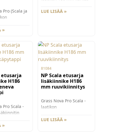
vasen sivu, pit uus 350
 Pro (Scala ja
mm. Grass Nova Pro
LUE LISÄÄ »
ikon
Scala on suorakulmainen
tteinen
laatikko, jonka
nnitin 90 ja
 »
käyttömukavuus ja
rkealle
säilytystila on
. 186 mm
maksimoitu. Väri St one.
Scalan
Pakkauskoko 20kpl/ltk.
 tarvitaan myös
tin G81084.
appaleittain.
81084
.
 etusarja
NP Scala etusarja
nike H186
lisäkiinnike H186
eneva
mm ruuvikiinnitys
pi
Grass Nova Pro Scala -
 Pro Scala -
laatikon
säkiinnitin
ruuvikiinnitteinen
la käpytapilla
lisäkiinnitin 186 mm
LUE LISÄÄ »
orkean
 »
korkean etusarjan
kiinnittämiseksi.