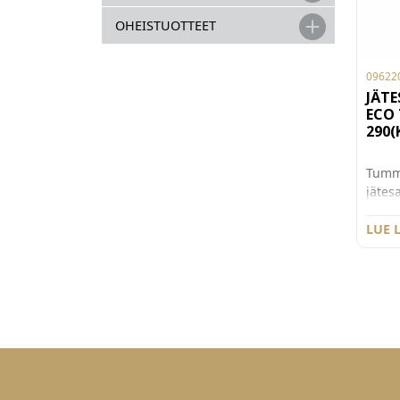
OHEISTUOTTEET
09622
JÄTE
ECO
290(
Tumm
jätesa
250/2
x165/
LUE 
musta