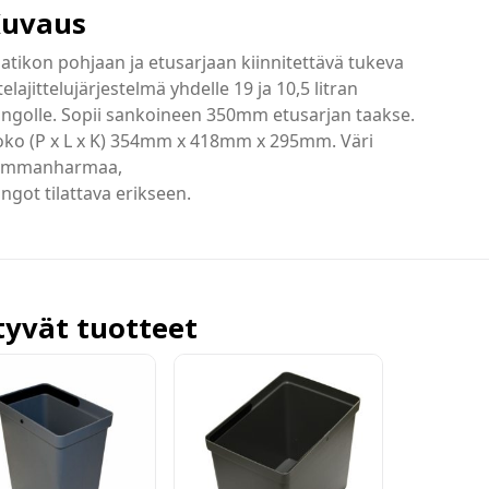
uvaus
atikon pohjaan ja etusarjaan kiinnitettävä tukeva
telajittelujärjestelmä yhdelle 19 ja 10,5 litran
ngolle. Sopii sankoineen 350mm etusarjan taakse.
oko (P x L x K) 354mm x 418mm x 295mm. Väri
ummanharmaa,
ngot tilattava erikseen.
ttyvät tuotteet