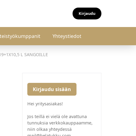
Kirjaudu
teistyökumppanit
Yhteystiedot
9+1X10,5 L SANGOILLE
E
Kirjaudu sisään
Hei yritysasiakas!
Jos teillä ei vielä ole avattuna
tunnuksia verkkokauppaamme,
niin olkaa yhteydessä
mail@helatukku.com