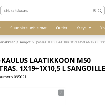
t
Suunnitteluohjelmat
Outlet
Yritys
Yh
tarvikkeet ja sangot
JSV-KAULUS LAATIKKOON M50 ANTRAS. 1X1
V-KAULUS LAATIKKOON M50
RAS. 1X19+1X10,5 L SANGOILL
enumero
095021