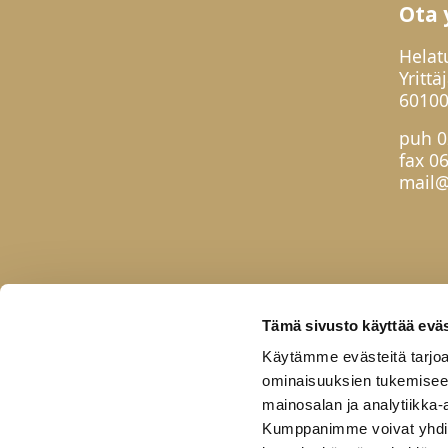
Ota 
Helat
Yrittä
60100
puh
0
fax 0
mail@
Tämä sivusto käyttää eväs
Käytämme evästeitä tarjoa
ominaisuuksien tukemisee
mainosalan ja analytiikka-
Kumppanimme voivat yhdistää 