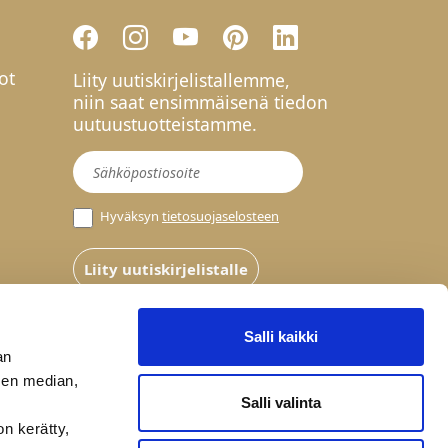
ot
Liity uutiskirjelistallemme,
niin saat ensimmäisenä tiedon
uutuustuotteistamme.
Uutiskirje
Hyväksyn
tietosuojaselosteen
Liity uutiskirjelistalle
Salli kaikki
an
sen median,
Salli valinta
on kerätty,