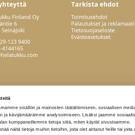
yhteyttä
Tarkista ehdot
ukku Finland Oy
Toimitusehdot
jäntie 6
Palautukset ja reklamaati
 Seinäjoki
Tietosuojaseloste
Evästeasetukset
29-123 9400
6-4144165
helatukku.com
teitä
mamme sisällön ja mainosten räätälöimiseen, sosiaalisen medi
n ja kävijämäärämme analysoimiseen. Lisäksi jaamme sosiaali
alan kumppaneillemme tietoja siitä, miten käytät sivustoamme.
näitä tietoja muihin tietoihin, joita olet antanut heille tai joita 