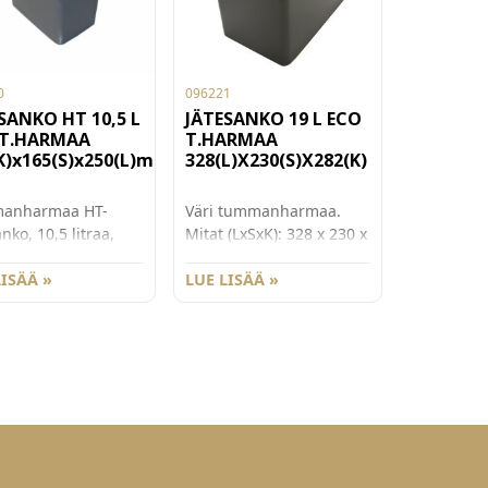
0
096221
SANKO HT 10,5 L
JÄTESANKO 19 L ECO
 T.HARMAA
T.HARMAA
K)x165(S)x250(L)mm
328(L)X230(S)X282(K)
anharmaa HT-
Väri tummanharmaa.
nko, 10,5 litraa,
Mitat (LxSxK): 328 x 230 x
30(S)
282 mm, mustalla
140(L)x290(K)mm,
LISÄÄ »
muovisangalla.
LUE LISÄÄ »
lla muovisangalla.