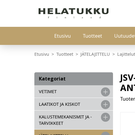
Etusivu
Tuotteet
Uutuude
Etusivu
Tuotteet
JÄTELAJITTELU
Lajittelu
JS
Kategoriat
ANT
VETIMET
Tuot
LAATIKOT JA KISKOT
KALUSTEMEKANISMIT JA -
TARVIKKEET