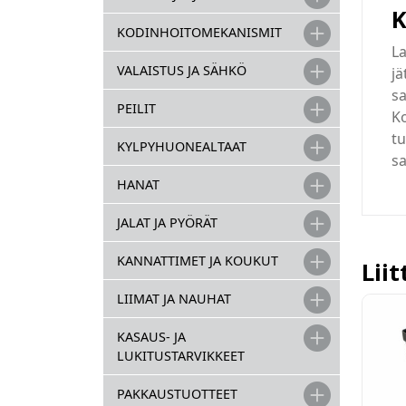
K
KODINHOITOMEKANISMIT
La
VALAISTUS JA SÄHKÖ
jä
sa
PEILIT
K
t
KYLPYHUONEALTAAT
sa
HANAT
JALAT JA PYÖRÄT
KANNATTIMET JA KOUKUT
Lii
LIIMAT JA NAUHAT
KASAUS- JA
LUKITUSTARVIKKEET
PAKKAUSTUOTTEET