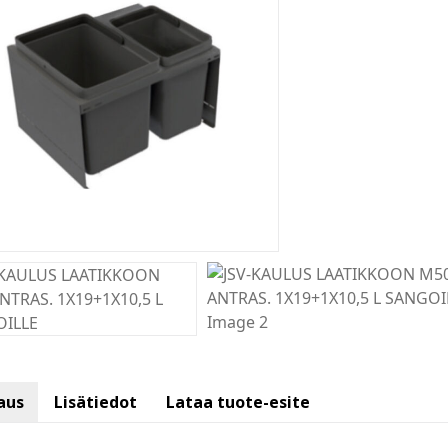
aus
Lisätiedot
Lataa tuote-esite