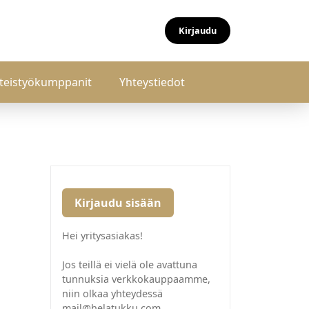
Kirjaudu
teistyökumppanit
Yhteystiedot
Kirjaudu sisään
Hei yritysasiakas!
Jos teillä ei vielä ole avattuna
tunnuksia verkkokauppaamme,
niin olkaa yhteydessä
mail@helatukku.com