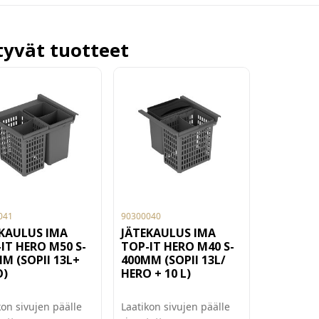
ttyvät tuotteet
041
90300040
KAULUS IMA
JÄTEKAULUS IMA
IT HERO M50 S-
TOP-IT HERO M40 S-
M (SOPII 13L+
400MM (SOPII 13L/
O)
HERO + 10 L)
kon sivujen päälle
Laatikon sivujen päälle