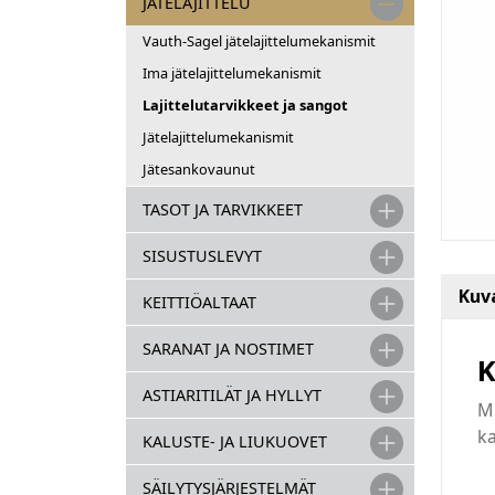
JÄTELAJITTELU
Vauth-Sagel jätelajittelumekanismit
Ima jätelajittelumekanismit
Lajittelutarvikkeet ja sangot
Jätelajittelumekanismit
Jätesankovaunut
TASOT JA TARVIKKEET
SISUSTUSLEVYT
Kuv
KEITTIÖALTAAT
SARANAT JA NOSTIMET
K
ASTIARITILÄT JA HYLLYT
Mu
k
KALUSTE- JA LIUKUOVET
SÄILYTYSJÄRJESTELMÄT