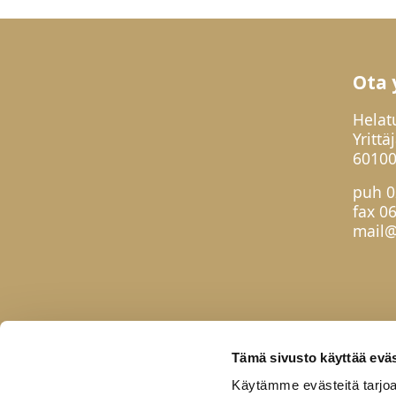
Ota 
Helat
Yrittä
60100
puh
0
fax 0
mail@
Tämä sivusto käyttää eväs
Käytämme evästeitä tarjoa