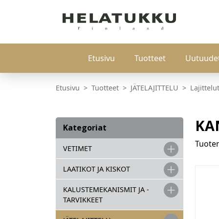
Etusivu
Tuotteet
Uutuude
Etusivu
Tuotteet
JÄTELAJITTELU
Lajittelu
KA
Kategoriat
Tuot
VETIMET
LAATIKOT JA KISKOT
KALUSTEMEKANISMIT JA -
TARVIKKEET