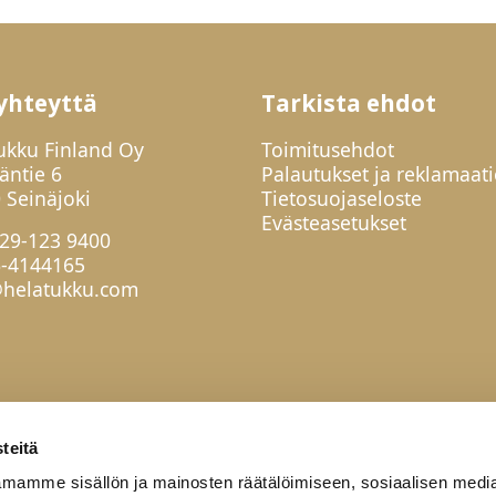
yhteyttä
Tarkista ehdot
ukku Finland Oy
Toimitusehdot
jäntie 6
Palautukset ja reklamaati
 Seinäjoki
Tietosuojaseloste
Evästeasetukset
29-123 9400
6-4144165
helatukku.com
teitä
mamme sisällön ja mainosten räätälöimiseen, sosiaalisen medi