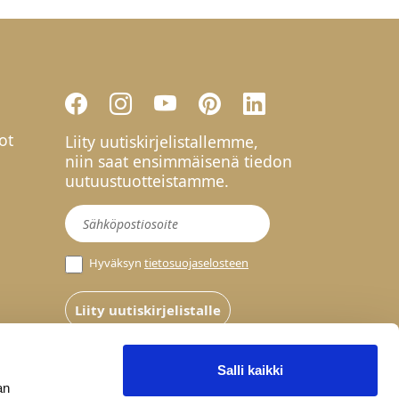
ot
Liity uutiskirjelistallemme,
niin saat ensimmäisenä tiedon
uutuustuotteistamme.
Uutiskirje
Hyväksyn
tietosuojaselosteen
Liity uutiskirjelistalle
Salli kaikki
an