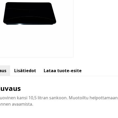
aus
Lisätiedot
Lataa tuote-esite
uvaus
ovinen kansi 10,5 litran sankoon. Muotoiltu helpottamaan
annen avaamista.