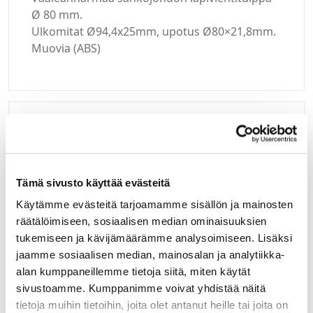
Ø 80 mm.
Ulkomitat Ø94,4x25mm, upotus Ø80×21,8mm.
Muovia (ABS)
Kirjaudu sisään
Hei yritysasiakas!
Tämä sivusto käyttää evästeitä
Jos teillä ei vielä ole avattuna tunnuksia
Käytämme evästeitä tarjoamamme sisällön ja mainosten
verkkokauppaamme, niin olkaa yhteydessä
räätälöimiseen, sosiaalisen median ominaisuuksien
mail@helatukku.com
tukemiseen ja kävijämäärämme analysoimiseen. Lisäksi
jaamme sosiaalisen median, mainosalan ja analytiikka-
Määrä pakkauksessa:
alan kumppaneillemme tietoja siitä, miten käytät
10
sivustoamme. Kumppanimme voivat yhdistää näitä
tietoja muihin tietoihin, joita olet antanut heille tai joita on
Yksikkö: