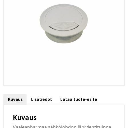
Kuvaus
Lisätiedot
Lataa tuote-esite
Kuvaus
Vaaleanharmaa sähköjohdon läpivientitulppa