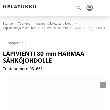
Etusivu
Tuotteet
Kasaus- ja lukitustarvikkeet
Läpiviennit ja reikätulpat
LÄPIVIENTI 80 mm HARMAA SÄHKÖJOHDOLLE
Kategoriat
LÄPIVIENTI 80 mm HARMAA
SÄHKÖJOHDOLLE
Tuotenumero
031661