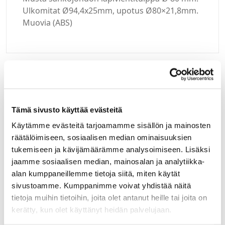
Ulkomitat Ø94,4x25mm, upotus Ø80×21,8mm.
Muovia (ABS)
Kirjaudu sisään
Tämä sivusto käyttää evästeitä
Hei yritysasiakas!
Käytämme evästeitä tarjoamamme sisällön ja mainosten
Jos teillä ei vielä ole avattuna tunnuksia
räätälöimiseen, sosiaalisen median ominaisuuksien
verkkokauppaamme, niin olkaa yhteydessä
tukemiseen ja kävijämäärämme analysoimiseen. Lisäksi
mail@helatukku.com
jaamme sosiaalisen median, mainosalan ja analytiikka-
alan kumppaneillemme tietoja siitä, miten käytät
Yksikkö:
sivustoamme. Kumppanimme voivat yhdistää näitä
kpl
tietoja muihin tietoihin, joita olet antanut heille tai joita on
kerätty, kun olet käyttänyt heidän palvelujaan.