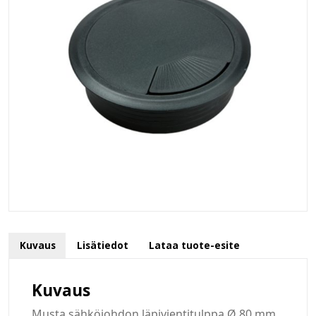
Kuvaus
Lisätiedot
Lataa tuote-esite
Kuvaus
Musta sähköjohdon läpivientitulppa Ø 80 mm.