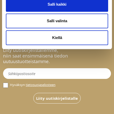
Salli kaikki
Toimitusehdot
Palautukset ja reklamaatiot
Tietosuojaseloste
Salli valinta
Evästeasetukset
Kiellä
Liity uutiskirjelistallemme,
niin saat ensimmäisenä tiedon
uutuustuotteistamme.
Uutiskirje
Hyväksyn
tietosuojaselosteen
Liity uutiskirjelistalle