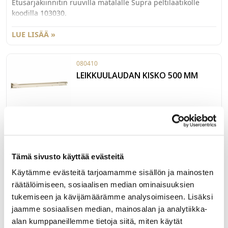
Etusarjakiinnitin ruuvilla matalalle Supra peltilaatikolle
koodilla 103030.
LUE LISÄÄ »
080410
LEIKKUULAUDAN KISKO 500 MM
Leikkuulaudan kisko 500mm. Pakkauskoko 100pr/ltk.
Kantavuus 25 kg.
Tämä sivusto käyttää evästeitä
LUE LISÄÄ »
Käytämme evästeitä tarjoamamme sisällön ja mainosten
räätälöimiseen, sosiaalisen median ominaisuuksien
←
1
2
3
…
45
46
47
48
tukemiseen ja kävijämäärämme analysoimiseen. Lisäksi
jaamme sosiaalisen median, mainosalan ja analytiikka-
alan kumppaneillemme tietoja siitä, miten käytät