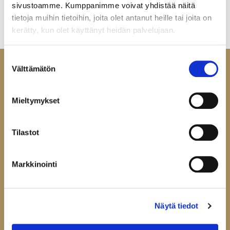
sivustoamme. Kumppanimme voivat yhdistää näitä
tietoja muihin tietoihin, joita olet antanut heille tai joita on
kerätty, kun olet käyttänyt heidän palvelujaan.
Suostumuksen
Välttämätön
valinta
Mieltymykset
Ota yhteyttä
Helatukku Finland Oy
Tilastot
Yrittäjäntie 6
60100 Seinäjoki
Markkinointi
puh
029-123 9400
fax 06-4144165
mail@helatukku.com
Näytä tiedot
Tarkista ehdot