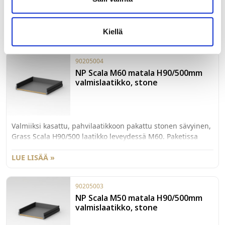
Valmiiksi kasattu, pahvilaatikkoon pakattu stonen sävyinen,
Grass Scala H90/500 laatikko leveydessä M80. Paketissa
myös 40kg kiskot sekä etusarjakiinnikkeet laajenevalla
Kiellä
käpytapilla.
LUE LISÄÄ »
90205004
NP Scala M60 matala H90/500mm
valmislaatikko, stone
Valmiiksi kasattu, pahvilaatikkoon pakattu stonen sävyinen,
Grass Scala H90/500 laatikko leveydessä M60. Paketissa
myös 40kg kiskot sekä etusarjakiinnikkeet laajenevalla
käpytapilla.
LUE LISÄÄ »
90205003
NP Scala M50 matala H90/500mm
valmislaatikko, stone