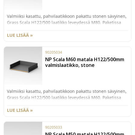
Valmiiksi kasattu, pahvilaatikkoon pakattu stonen sävyinen,
Grass Scala H122/500 laatikko leveydessä M80. Paketissa
myös 40kg kiskot sekä etusarjakiinnikkeet laajenevalla
käpytapilla.
LUE LISÄÄ »
90205034
NP Scala M60 matala H122/500mm
valmislaatikko, stone
Valmiiksi kasattu, pahvilaatikkoon pakattu stonen sävyinen,
Grass Scala H122/500 laatikko leveydessä M60. Paketissa
myös 40kg kiskot sekä etusarjakiinnikkeet laajenevalla
käpytapilla.
LUE LISÄÄ »
90205033
NP Scala M50 matala H122/500mm