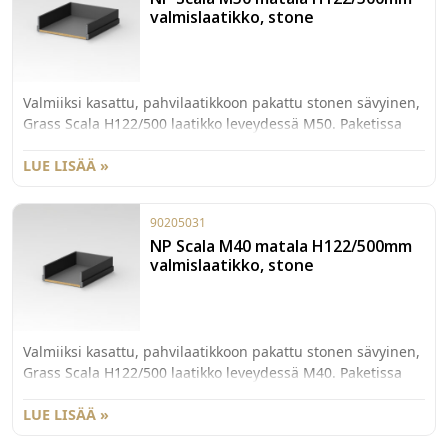
valmislaatikko, stone
Valmiiksi kasattu, pahvilaatikkoon pakattu stonen sävyinen,
Grass Scala H122/500 laatikko leveydessä M50. Paketissa
myös 40kg kiskot sekä etusarjakiinnikkeet laajenevalla
käpytapilla.
LUE LISÄÄ »
90205031
NP Scala M40 matala H122/500mm
valmislaatikko, stone
Valmiiksi kasattu, pahvilaatikkoon pakattu stonen sävyinen,
Grass Scala H122/500 laatikko leveydessä M40. Paketissa
myös 40kg kiskot sekä etusarjakiinnikkeet laajenevalla
käpytapilla.
LUE LISÄÄ »