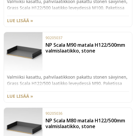
Valmiiksi kasattu, pahvilaatikkoon pakattu stonen sävyinen,
Grass Scala H122/500 laatikko leveydessä M100. Paketissa
myös 40kg kiskot sekä etusarjakiinnikkeet laajenevalla
käpytapilla.
LUE LISÄÄ »
90205037
NP Scala M90 matala H122/500mm
valmislaatikko, stone
Valmiiksi kasattu, pahvilaatikkoon pakattu stonen sävyinen,
Grass Scala H122/500 laatikko leveydessä M90. Paketissa
myös 40kg kiskot sekä etusarjakiinnikkeet laajenevalla
käpytapilla.
LUE LISÄÄ »
90205036
NP Scala M80 matala H122/500mm
valmislaatikko, stone