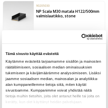
90205030
NP Scala M30 matala H122/500mm
valmislaatikko, stone
Valmiiksi kasattu, pahvilaatikkoon pakattu stonen sävyinen,
Grass Scala H122/500 laatikko leveydessä M30. Paketissa
myös 40kg kiskot sekä etusarjakiinnikkeet laajenevalla
käpytapilla.
LUE LISÄÄ »
Tämä sivusto käyttää evästeitä
Käytämme evästeitä tarjoamamme sisällön ja mainosten
90205008
räätälöimiseen, sosiaalisen median ominaisuuksien
NP Scala M100 matala H90/500mm
tukemiseen ja kävijämäärämme analysoimiseen. Lisäksi
valmislaatikko, stone
jaamme sosiaalisen median, mainosalan ja analytiikka-
alan kumppaneillemme tietoja siitä, miten käytät
sivustoamme. Kumppanimme voivat yhdistää näitä
tietoja muihin tietoihin, joita olet antanut heille tai joita on
Valmiiksi kasattu, pahvilaatikkoon pakattu stonen sävyinen,
Grass Scala H90/500 laatikko leveydessä M100. Paketissa
kerätty, kun olet käyttänyt heidän palvelujaan.
myös 40kg kiskot sekä etusarjakiinnikkeet laajenevalla