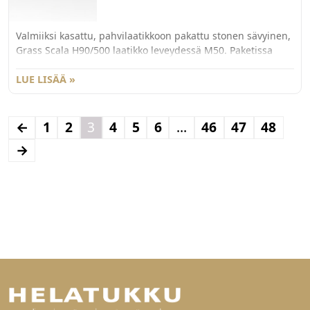
Valmiiksi kasattu, pahvilaatikkoon pakattu stonen sävyinen,
Grass Scala H90/500 laatikko leveydessä M50. Paketissa
myös 40kg kiskot sekä etusarjakiinnikkeet laajenevalla
käpytapilla.
LUE LISÄÄ »
←
1
2
3
4
5
6
…
46
47
48
→