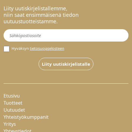
Liity uutiskirjelistallemme,
niin saat ensimmäisenä tiedon
uutuustuotteistamme.
Uutiskirje
Hyväksyn
tietosuojaselosteen
Liity uutiskirjelistalle
Etusivu
Tuotteet
Uutuudet
Yhteistyökumppanit
Yritys
Yhteystiedot