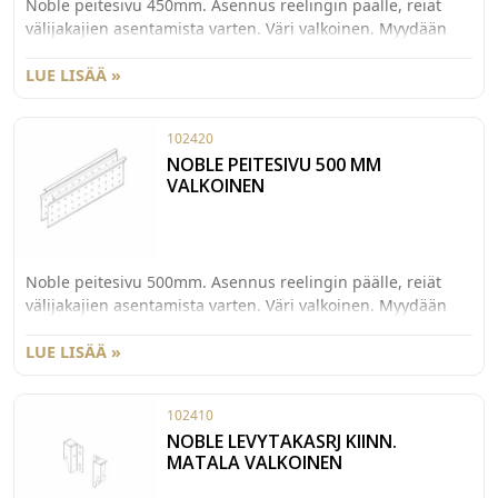
Noble peitesivu 450mm. Asennus reelingin päälle, reiät
välijakajien asentamista varten. Väri valkoinen. Myydään
pareittain.
LUE LISÄÄ »
102420
NOBLE PEITESIVU 500 MM
VALKOINEN
Noble peitesivu 500mm. Asennus reelingin päälle, reiät
välijakajien asentamista varten. Väri valkoinen. Myydään
pareittain. Myydään pareittain.
LUE LISÄÄ »
102410
NOBLE LEVYTAKASRJ KIINN.
MATALA VALKOINEN