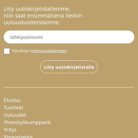
Liity uutiskirjelistallemme,
niin saat ensimmäisenä tiedon
uutuustuotteistamme.
Uutiskirje
Hyväksyn
tietosuojaselosteen
Liity uutiskirjelistalle
Etusivu
Tuotteet
Uutuudet
Yhteistyökumppanit
Yritys
Yhteystiedot