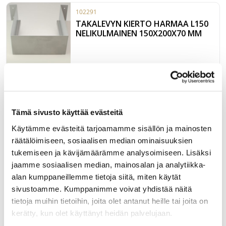
102291
TAKALEVYN KIERTO HARMAA L150
NELIKULMAINEN 150X200X70 MM
Harmaa peltinen reunus vesilukon kiertämiseen. Koko (P x L
x K) 200mm x 150mm x 70, (kokonaiskorkeus 87mm)
16mm:n levylle.
LUE LISÄÄ »
Tämä sivusto käyttää evästeitä
Käytämme evästeitä tarjoamamme sisällön ja mainosten
102019
räätälöimiseen, sosiaalisen median ominaisuuksien
MET.LAATIKON RUNKOKISKO 500
tukemiseen ja kävijämäärämme analysoimiseen. Lisäksi
54 MM LAATIKOLLE
jaamme sosiaalisen median, mainosalan ja analytiikka-
alan kumppaneillemme tietoja siitä, miten käytät
sivustoamme. Kumppanimme voivat yhdistää näitä
tietoja muihin tietoihin, joita olet antanut heille tai joita on
500mm runkokisko metallilaatikolle.
kerätty, kun olet käyttänyt heidän palvelujaan.