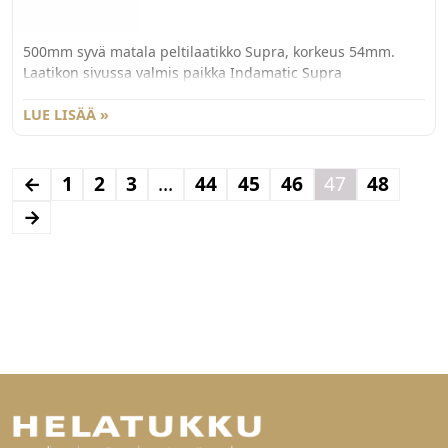
500mm syvä matala peltilaatikko Supra, korkeus 54mm.
Laatikon sivussa valmis paikka Indamatic Supra
vaimentimen vastakappaleelle.
LUE LISÄÄ »
←
1
2
3
…
44
45
46
47
48
→