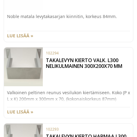
Noble matala levytakasarjan kiinnitin, korkeus 84mm.
LUE LISÄÄ »
102294
TAKALEVYN KIERTO VALK. L300
NELIKULMAINEN 300X200X70 MM
Valkoinen peltinen reunus vesilukon kiertämiseen. Koko (P x
L x K) 200mm x 300mm x 70, (kokonaiskorkeus 87mm)
16mm:n levylle.
LUE LISÄÄ »
102293
TAKALEVYN KIERTO HARMAA L300