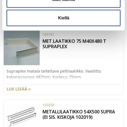
Pohjatuki Supraplex laatikolle, sopii 3mm:n
kovalevypohjalle. Suositllaan yli 500mm leveille pohjille.
Kiellä
LUE LISÄÄ »
103101
MET.LAATIKKO 75 M40X480 T
SUPRAPLEX
Supraplex matala taitettava peltilaatikko. Vaadittu
kokonaissyvyys 487mm. Korkeus 75mm.
LUE LISÄÄ »
103030
METALLILAATIKKO 54X500 SUPRA
(EI SIS. KISKOJA 102019)