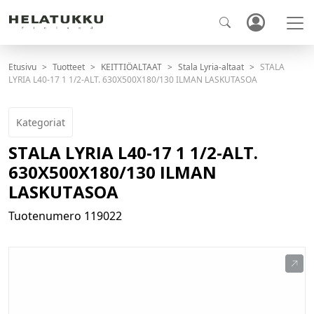
Etusivu
Tuotteet
KEITTIÖALTAAT
Stala Lyria-altaat
STALA
LYRIA L40-17 1 1/2-ALT. 630X500X180/130 ILMAN LASKUTASOA
Kategoriat
STALA LYRIA L40-17 1 1/2-ALT.
630X500X180/130 ILMAN
LASKUTASOA
Tuotenumero
119022