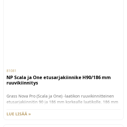
81081
NP Scala ja One etusarjakiinnike H90/186 mm
ruuvikiinnitys
Grass Nova Pro (Scala ja One) -laatikon ruuvikinnitteinen
etusarjakiinnitin 90 ja 186 mm korkealle laatikolle. 186 mm
korkealle Scalan laatikolle tarvitaan myös lisäkiinnitin
G81084. Myydään kappaleittain. 100 kpl/ltk.
LUE LISÄÄ »