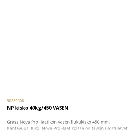
90280008
NP kisko 40kg/450 VASEN
Grass Nova Pro -laatikon vasen liukukisko 450 mm.
Kantavuus 40kg. Nova Pro -laatikoissa on täysin ulostulevat
ja vaimenn etut kiskot. Pieni 20 N vetovastus, äänetön