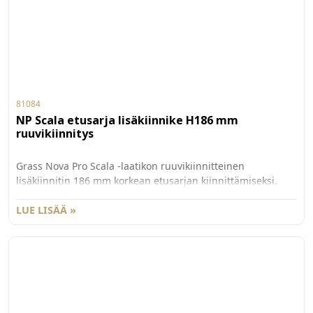
81084
NP Scala etusarja lisäkiinnike H186 mm
ruuvikiinnitys
Grass Nova Pro Scala -laatikon ruuvikiinnitteinen
lisäkiinnitin 186 mm korkean etusarjan kiinnittämiseksi.
Käytetään yhdessä G81081 etusarjakiinnittimen kanssa.
Myydään kappaleittain. 100 kpl/ltk.
LUE LISÄÄ »