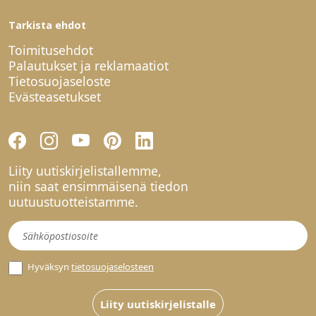
Tarkista ehdot
Toimitusehdot
Palautukset ja reklamaatiot
Tietosuojaseloste
Evästeasetukset
Liity uutiskirjelistallemme,
niin saat ensimmäisenä tiedon
uutuustuotteistamme.
Uutiskirje
Hyväksyn
tietosuojaselosteen
Liity uutiskirjelistalle