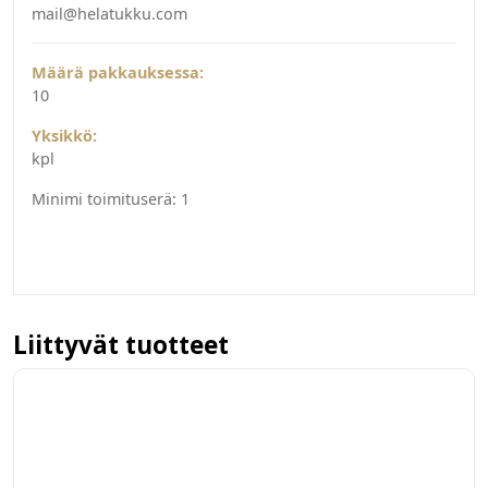
mail@helatukku.com
Määrä pakkauksessa:
10
Yksikkö:
kpl
Minimi toimituserä:
1
Liittyvät tuotteet