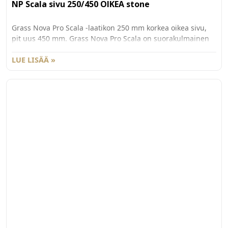
NP Scala sivu 250/450 OIKEA stone
Grass Nova Pro Scala -laatikon 250 mm korkea oikea sivu,
pit uus 450 mm. Grass Nova Pro Scala on suorakulmainen
laatikko, jonka käyttömukavuus ja säilytystila on
maksimoitu. Väri St one. Pakkauskoko 20kpl/ltk.
LUE LISÄÄ »