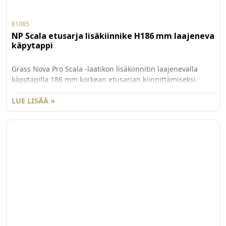
81085
NP Scala etusarja lisäkiinnike H186 mm laajeneva
käpytappi
Grass Nova Pro Scala -laatikon lisäkiinnitin laajenevalla
käpytapilla 186 mm korkean etusarjan kiinnittämiseksi.
Käytetään yhdessä G81082 etusarjakiinnittimen kanssa.
Myydään kappaleittain. 100 kpl/ltk.
LUE LISÄÄ »