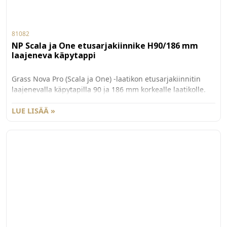
81082
NP Scala ja One etusarjakiinnike H90/186 mm
laajeneva käpytappi
Grass Nova Pro (Scala ja One) -laatikon etusarjakiinnitin
laajenevalla käpytapilla 90 ja 186 mm korkealle laatikolle.
186 mm korkealle Scalan laatikolle tarvitaan myös
lisäkiinnitin G81085. Myydään kappaleittain. 100 kpl/ltk.
LUE LISÄÄ »