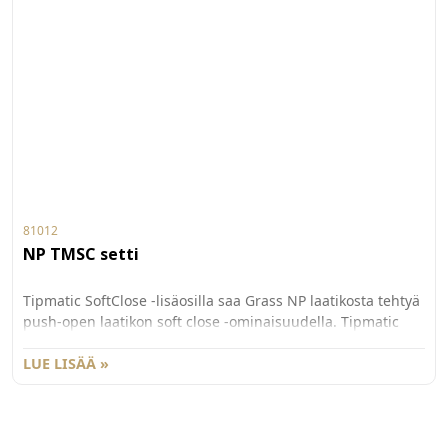
81012
NP TMSC setti
Tipmatic SoftClose -lisäosilla saa Grass NP laatikosta tehtyä
push-open laatikon soft close -ominaisuudella. Tipmatic
osat voi lisätä laatikkoon jälkäteen ja ne voi myös ottaa pois
käytöstä. Ponnahdusvoimaa voi säätää kolmelle eri
LUE LISÄÄ »
voimakkuudelle. Synkronointitanko myydään erikseen
81013, ja yli 800mm leveissä laatikoissa suositellaan
käytettäväksi lisäksi synkronointitangon tukea 81014.