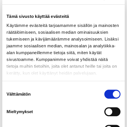
verkkokauppaamme, niin olkaa yhteydessä
mail@helatukku.com
Tämä sivusto käyttää evästeitä
Määrä pakkauksessa:
Käytämme evästeitä tarjoamamme sisällön ja mainosten
10
räätälöimiseen, sosiaalisen median ominaisuuksien
tukemiseen ja kävijämäärämme analysoimiseen. Lisäksi
Yksikkö:
jaamme sosiaalisen median, mainosalan ja analytiikka-
kpl
alan kumppaneillemme tietoja siitä, miten käytät
Minimi toimituserä:
1
sivustoamme. Kumppanimme voivat yhdistää näitä
tietoja muihin tietoihin, joita olet antanut heille tai joita on
kerätty, kun olet käyttänyt heidän palvelujaan.
Suostumuksen
Liittyvät tuotteet
Välttämätön
valinta
Mieltymykset
90282119
NP sisälaatikon tuki