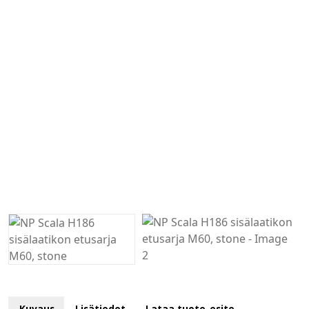
Kuvaus
Lisätiedot
Lataa tuote-esite