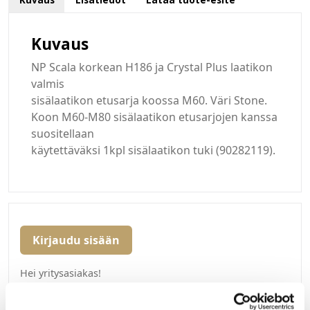
Kuvaus
NP Scala korkean H186 ja Crystal Plus laatikon
valmis
sisälaatikon etusarja koossa M60. Väri Stone.
Koon M60-M80 sisälaatikon etusarjojen kanssa
suositellaan
käytettäväksi 1kpl sisälaatikon tuki (90282119).
Kirjaudu sisään
Hei yritysasiakas!
Jos teillä ei vielä ole avattuna tunnuksia