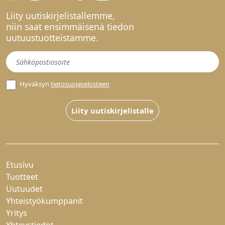
Liity uutiskirjelistallemme,
niin saat ensimmäisenä tiedon
uutuustuotteistamme.
Uutiskirje
Hyväksyn
tietosuojaselosteen
Liity uutiskirjelistalle
Etusivu
Tuotteet
Uutuudet
Yhteistyökumppanit
Yritys