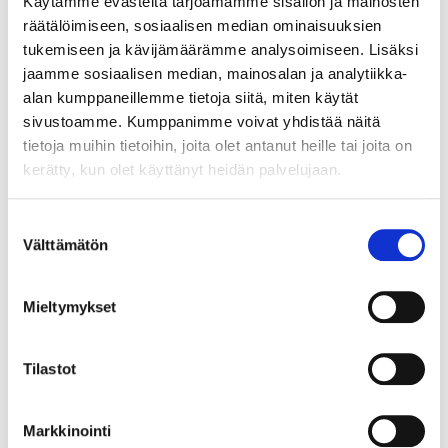
Käytämme evästeitä tarjoamamme sisällön ja mainosten
ROLLER KISKOT 500/16 ANTRASIITTI 16MM
räätälöimiseen, sosiaalisen median ominaisuuksien
RUNGOLLE SOFT TUMMAN H.
tukemiseen ja kävijämäärämme analysoimiseen. Lisäksi
jaamme sosiaalisen median, mainosalan ja analytiikka-
Roller antrasiitin sävyiset runkokiskot 500mm syvänä. Soft
alan kumppaneillemme tietoja siitä, miten käytät
roll ominaisuus takaa hiljaisen liikeradan. 16 mm
sivustoamme. Kumppanimme voivat yhdistää näitä
runkoleveydelle (korotus 19,5mm/kisko, rungon sisämitalle
tietoja muihin tietoihin, joita olet antanut heille tai joita on
x68 +/-1mm).
LUE LISÄÄ »
kerätty, kun olet käyttänyt heidän palvelujaan.
Suostumuksen
Välttämätön
valinta
073323
ROLLER KISKOT 500/18-19 ANTR. 18 / 19 MM
RUNGOLLE SOFT T.HARM
Mieltymykset
Roller antrasiitin sävyiset runkokiskot 500mm syvänä. Soft
roll ominaisuus takaa hiljaisen liikeradan. 18-19 mm
Tilastot
runkoleveydelle (korotus 16,5mm/kisko, rungon sisämitalle
x62 +/-1mm).
LUE LISÄÄ »
Markkinointi