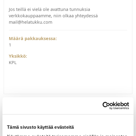
Jos teillä ei vielä ole avattuna tunnuksia
verkkokauppaamme, niin olkaa yhteydessä
mail@helatukku.com
Määrä pakkauksessa:
1
Yksikkö:
KPL
Liittyvät tuotteet
Tämä sivusto käyttää evästeitä
073320