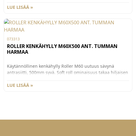
liikeradan. 9 piikkiä,joissa erityinen pinnoite jonka avulla
vaate pysyy paikallaan. Kiskot tilattava erikseen (073320 tai
LUE LISÄÄ »
073323).
073313
ROLLER KENKÄHYLLY M60X500 ANT. TUMMAN
HARMAA
Käytännöllinen kenkähylly Roller M60 uutuus sävynä
antrasiitti, 500mm syvä. Soft roll ominaisuus takaa hiljaisen
liikeradan. Kiskot tilattava erikseen (073320 tai 073323).
LUE LISÄÄ »