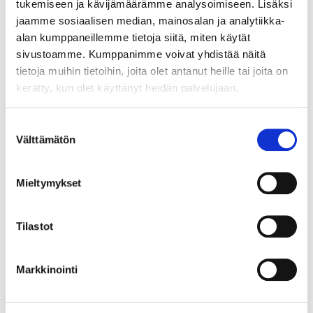
mail@helatukku.com
tukemiseen ja kävijämäärämme analysoimiseen. Lisäksi
jaamme sosiaalisen median, mainosalan ja analytiikka-
alan kumppaneillemme tietoja siitä, miten käytät
Määrä pakkauksessa:
50
sivustoamme. Kumppanimme voivat yhdistää näitä
tietoja muihin tietoihin, joita olet antanut heille tai joita on
Yksikkö:
kerätty, kun olet käyttänyt heidän palvelujaan.
PARI
Suostumuksen
Välttämätön
valinta
Mieltymykset
Tilastot
Markkinointi