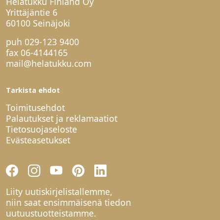
Helatukku Finland Oy
Yrittäjäntie 6
60100 Seinäjoki
puh
029-123 9400
fax 06-4144165
mail@helatukku.com
Tarkista ehdot
Toimitusehdot
Palautukset ja reklamaatiot
Tietosuojaseloste
Evästeasetukset
Liity uutiskirjelistallemme,
niin saat ensimmäisenä tiedon
uutuustuotteistamme.