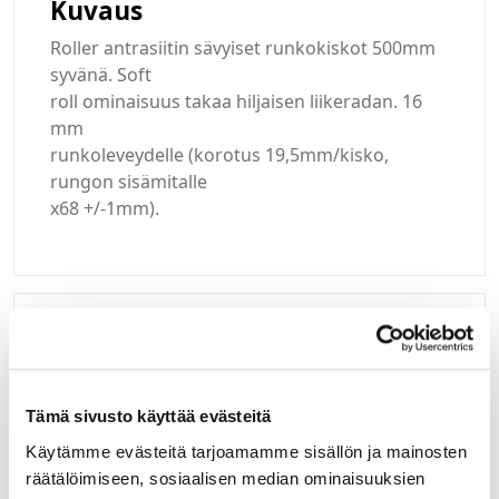
Kuvaus
Roller antrasiitin sävyiset runkokiskot 500mm
syvänä. Soft
roll ominaisuus takaa hiljaisen liikeradan. 16
mm
runkoleveydelle (korotus 19,5mm/kisko,
rungon sisämitalle
x68 +/-1mm).
Kirjaudu sisään
Hei yritysasiakas!
Tämä sivusto käyttää evästeitä
Käytämme evästeitä tarjoamamme sisällön ja mainosten
Jos teillä ei vielä ole avattuna tunnuksia
verkkokauppaamme, niin olkaa yhteydessä
räätälöimiseen, sosiaalisen median ominaisuuksien