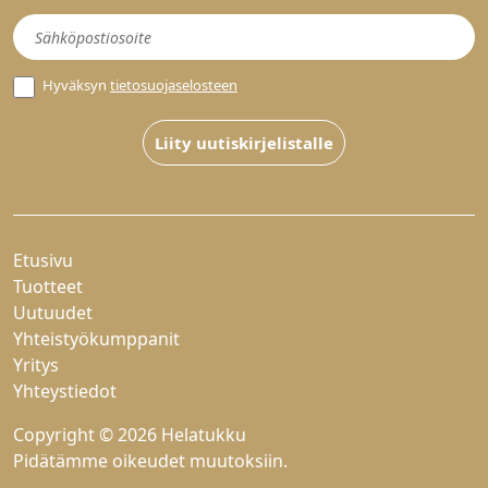
Uutiskirje
Hyväksyn
tietosuojaselosteen
Liity uutiskirjelistalle
Etusivu
Tuotteet
Uutuudet
Yhteistyökumppanit
Yritys
Yhteystiedot
Copyright © 2026 Helatukku
Pidätämme oikeudet muutoksiin.