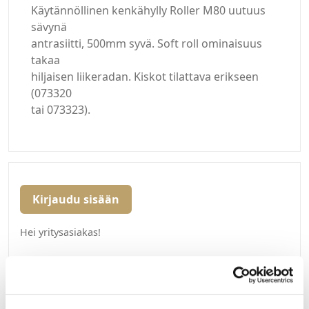
Käytännöllinen kenkähylly Roller M80 uutuus
sävynä
antrasiitti, 500mm syvä. Soft roll ominaisuus
takaa
hiljaisen liikeradan. Kiskot tilattava erikseen
(073320
tai 073323).
Kirjaudu sisään
Hei yritysasiakas!
Jos teillä ei vielä ole avattuna tunnuksia
verkkokauppaamme, niin olkaa yhteydessä
mail@helatukku.com