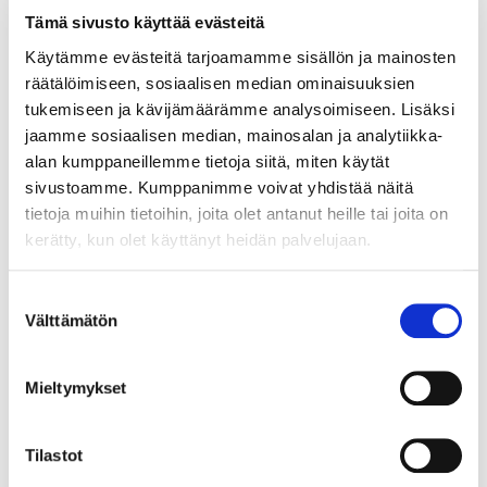
Tämä sivusto käyttää evästeitä
Määrä pakkauksessa:
10
Käytämme evästeitä tarjoamamme sisällön ja mainosten
räätälöimiseen, sosiaalisen median ominaisuuksien
Yksikkö:
tukemiseen ja kävijämäärämme analysoimiseen. Lisäksi
KPL
jaamme sosiaalisen median, mainosalan ja analytiikka-
alan kumppaneillemme tietoja siitä, miten käytät
sivustoamme. Kumppanimme voivat yhdistää näitä
tietoja muihin tietoihin, joita olet antanut heille tai joita on
kerätty, kun olet käyttänyt heidän palvelujaan.
Liittyvät tuotteet
Suostumuksen
Välttämätön
valinta
073320
Mieltymykset
ROLLER KISKOT 500/16 ANTRASIITTI 16MM
RUNGOLLE SOFT TUMMAN H.
Tilastot
Roller antrasiitin sävyiset runkokiskot 500mm syvänä. Soft