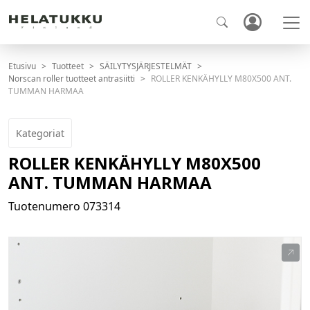
Etusivu
Tuotteet
SÄILYTYSJÄRJESTELMÄT
Norscan roller tuotteet antrasiitti
ROLLER KENKÄHYLLY M80X500 ANT.
TUMMAN HARMAA
Kategoriat
ROLLER KENKÄHYLLY M80X500
ANT. TUMMAN HARMAA
Tuotenumero
073314