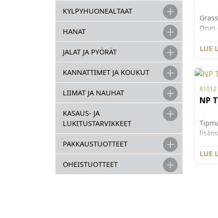
KYLPYHUONEALTAAT
Grass
One) 
HANAT
ruuvi
etusa
LUE 
JALAT JA PYÖRÄT
186 m
laati
KANNATTIMET JA KOUKUT
korke
81012
laati
LIIMAT JA NAUHAT
NP T
lisäk
Myydä
KASAUS- JA
100 kp
Tipma
LUKITUSTARVIKKEET
lisäo
laati
PAKKAUSTUOTTEET
open 
LUE 
omina
OHEISTUOTTEET
Tipma
laati
ne vo
käytö
Ponn