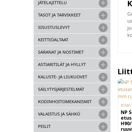
K
JÄTELAJITTELU
Gr
TASOT JA TARVIKKEET
us
SISUSTUSLEVYT
jo
ko
KEITTIÖALTAAT
SARANAT JA NOSTIMET
ASTIARITILÄT JA HYLLYT
Lii
KALUSTE- JA LIUKUOVET
SÄILYTYSJÄRJESTELMÄT
KODINHOITOMEKANISMIT
81081
NP S
VALAISTUS JA SÄHKÖ
etus
H90
PEILIT
ruuv