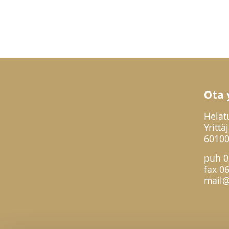
Ota 
Helat
Yrittä
60100
puh
0
fax 0
mail@