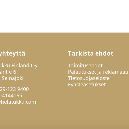
yhteyttä
Tarkista ehdot
ukku Finland Oy
Toimitusehdot
jäntie 6
Palautukset ja reklamaati
 Seinäjoki
Tietosuojaseloste
Evästeasetukset
29-123 9400
6-4144165
helatukku.com