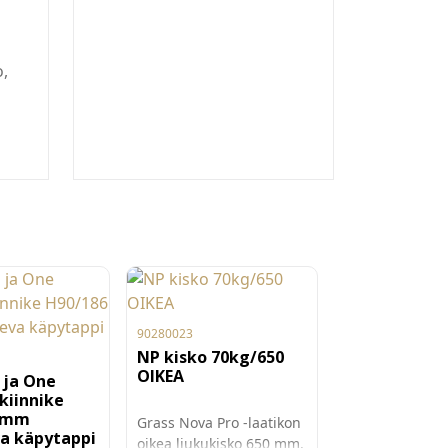
,
90280023
NP kisko 70kg/650
OIKEA
 ja One
kiinnike
 mm
Grass Nova Pro -laatikon
a käpytappi
oikea liukukisko 650 mm.