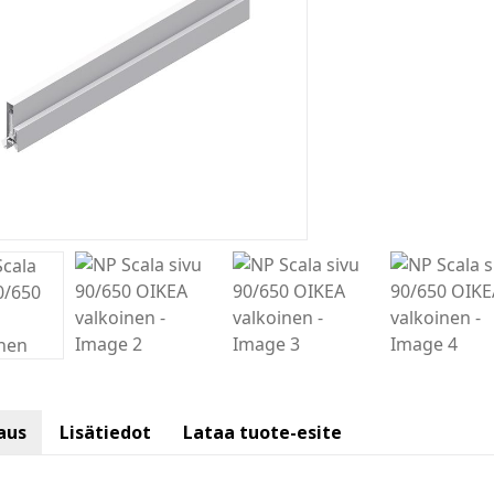
aus
Lisätiedot
Lataa tuote-esite