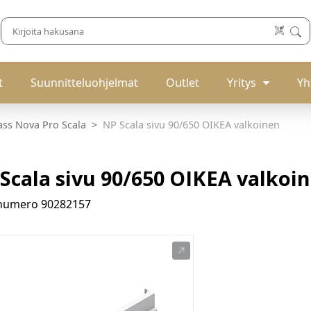
t
Suunnitteluohjelmat
Outlet
Yritys
Yh
ass Nova Pro Scala
NP Scala sivu 90/650 OIKEA valkoinen
Scala sivu 90/650 OIKEA valkoi
enumero
90282157