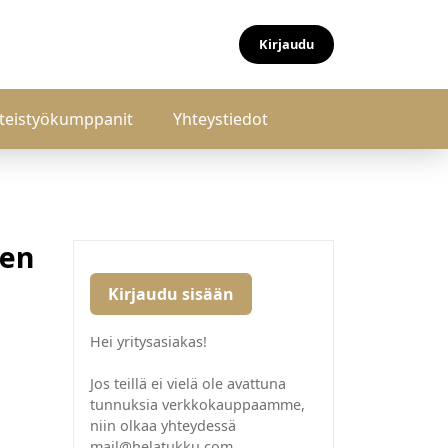
Kirjaudu
teistyökumppanit
Yhteystiedot
nen
Kirjaudu sisään
Hei yritysasiakas!
Jos teillä ei vielä ole avattuna
tunnuksia verkkokauppaamme,
niin olkaa yhteydessä
mail@helatukku.com