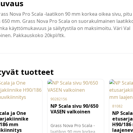
uvaus
ass Nova Pro Scala -laatikon 90 mm korkea oikea sivu, pitu
 650 mm. Grass Nova Pro Scala on suorakulmainen laatikko
nka käyttömukavuus ja säilytystila on maksimoitu. Väri Val
inen. Pakkauskoko 20kpl/ltk.
ttyvät tuotteet
90282156
NP Scala sivu 90/650
81082
VASEN valkoinen
cala ja One
NP Scala
arjakiinnike
etusarja
/186 mm
H90/186
Grass Nova Pro Scala -
ikiinnitys
laajenev
laatikon 90 mm korkea