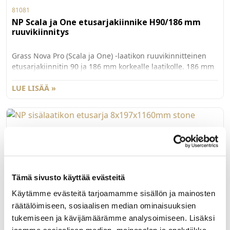
81081
NP Scala ja One etusarjakiinnike H90/186 mm
ruuvikiinnitys
Grass Nova Pro (Scala ja One) -laatikon ruuvikinnitteinen
etusarjakiinnitin 90 ja 186 mm korkealle laatikolle. 186 mm
korkealle Scalan laatikolle tarvitaan myös lisäkiinnitin
G81084. Myydään kappaleittain. 100 kpl/ltk.
LUE LISÄÄ »
90282111
NP sisälaatikon etusarja 8x197x1160mm stone
Grass Nova Pro -laatikon sisälaatikon etusarjaprofiili 186 m
m korkealle laatikolle. Väri Stone.
Tämä sivusto käyttää evästeitä
Käytämme evästeitä tarjoamamme sisällön ja mainosten
LUE LISÄÄ »
räätälöimiseen, sosiaalisen median ominaisuuksien
tukemiseen ja kävijämäärämme analysoimiseen. Lisäksi