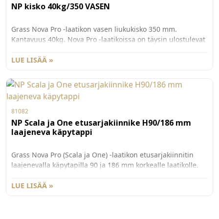
NP kisko 40kg/350 VASEN
Grass Nova Pro -laatikon vasen liukukisko 350 mm.
Kantavuus 40kg. Nova Pro -laatikoissa on täysin ulostulevat
ja vaimenn etut kiskot. Pieni 20 N vetovastus, äänetön
sulkeutuminen ja synkronoitu kiskon rakenne tarjoavat
LUE LISÄÄ »
käyttömukavuutta myös vetimettömissä laatikoissa.
81082
NP Scala ja One etusarjakiinnike H90/186 mm
laajeneva käpytappi
Grass Nova Pro (Scala ja One) -laatikon etusarjakiinnitin
laajenevalla käpytapilla 90 ja 186 mm korkealle laatikolle.
186 mm korkealle Scalan laatikolle tarvitaan myös
lisäkiinnitin G81085. Myydään kappaleittain. 100 kpl/ltk.
LUE LISÄÄ »