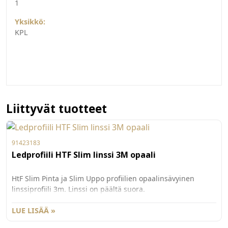
1
Yksikkö:
KPL
Liittyvät tuotteet
91423183
Ledprofiili HTF Slim linssi 3M opaali
HtF Slim Pinta ja Slim Uppo profiilien opaalinsävyinen
linssiprofiili 3m. Linssi on päältä suora.
LUE LISÄÄ »