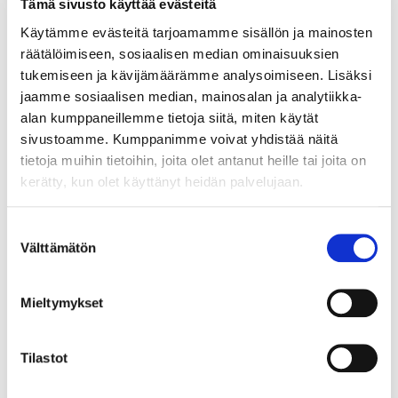
Tämä sivusto käyttää evästeitä
Käytämme evästeitä tarjoamamme sisällön ja mainosten
räätälöimiseen, sosiaalisen median ominaisuuksien
91423175
tukemiseen ja kävijämäärämme analysoimiseen. Lisäksi
Päätytulppa HTF Slim Pinta HOPEA
jaamme sosiaalisen median, mainosalan ja analytiikka-
alan kumppaneillemme tietoja siitä, miten käytät
HtF Slim Pinta profiilille suunniteltu kompakti päätytulppa
sivustoamme. Kumppanimme voivat yhdistää näitä
hopean väristä muovia.
tietoja muihin tietoihin, joita olet antanut heille tai joita on
kerätty, kun olet käyttänyt heidän palvelujaan.
LUE LISÄÄ »
Suostumuksen
Välttämätön
valinta
91423501
Freecut HtF Slim Pinta hopea 2M syöttöjohdot
Mieltymykset
liittimillä 4000K
Freecut LEDmoduuli on valmis lednauhalla varustettu
Tilastot
matala 2 metrinen, pinta-asenteinen alumiiniprofiili.
Moduulin valonlähteenä toimii pisteetön Freecut COB-