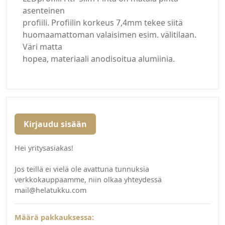
asenteinen
profiili. Profiilin korkeus 7,4mm tekee siitä
huomaamattoman valaisimen esim. välitilaan.
Väri matta
hopea, materiaali anodisoitua alumiinia.
Kirjaudu sisään
Hei yritysasiakas!
Jos teillä ei vielä ole avattuna tunnuksia
verkkokauppaamme, niin olkaa yhteydessä
mail@helatukku.com
Määrä pakkauksessa: