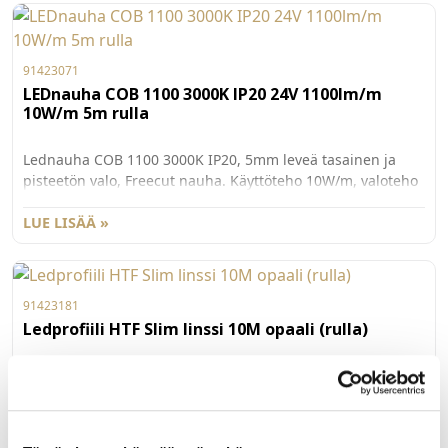
91423071
LEDnauha COB 1100 3000K IP20 24V 1100lm/m
10W/m 5m rulla
Lednauha COB 1100 3000K IP20, 5mm leveä tasainen ja
pisteetön valo, Freecut nauha. Käyttöteho 10W/m, valoteho
1100lm/m, 110lm/W, 24Vdc. Nauhan värilämpötila on
lämmin valkoinen 3000K, värintoistoindeksi CRI>90.
LUE LISÄÄ »
Käyttöikä 50000h. Nauhan molemmissa päissä 2m
syöttöjohto ilman liitintä.
91423181
Ledprofiili HTF Slim linssi 10M opaali (rulla)
Linssiprofiili joka sopii uuteen HtF Slim Pinta- ja
Uppoprofiiliin. Rulla 10m. Linssi on päältä suora.
LUE LISÄÄ »