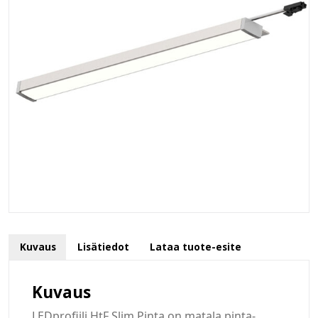
Kuvaus
Lisätiedot
Lataa tuote-esite
Kuvaus
LEDprofiili HtF Slim Pinta on matala pinta-