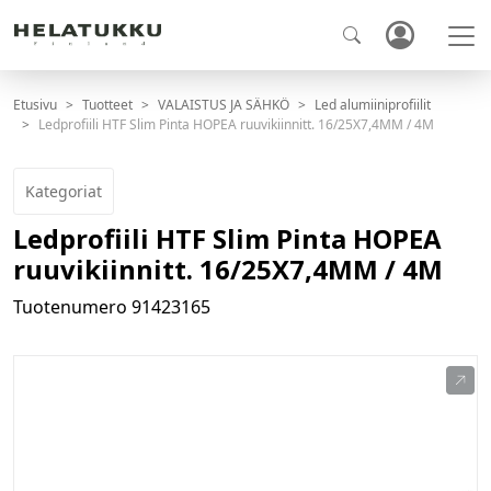
Etusivu
Tuotteet
VALAISTUS JA SÄHKÖ
Led alumiiniprofiilit
Ledprofiili HTF Slim Pinta HOPEA ruuvikiinnitt. 16/25X7,4MM / 4M
Kategoriat
Ledprofiili HTF Slim Pinta HOPEA
ruuvikiinnitt. 16/25X7,4MM / 4M
Tuotenumero
91423165