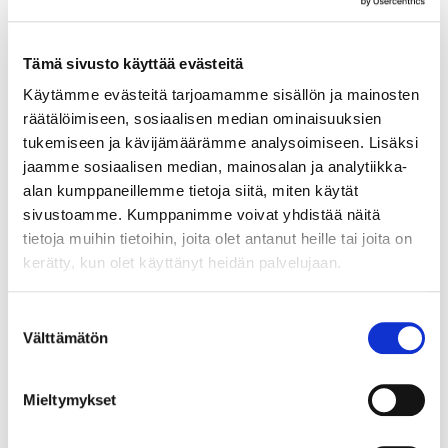
KPL
Tämä sivusto käyttää evästeitä
Käytämme evästeitä tarjoamamme sisällön ja mainosten
räätälöimiseen, sosiaalisen median ominaisuuksien
tukemiseen ja kävijämäärämme analysoimiseen. Lisäksi
Liittyvät tuotteet
jaamme sosiaalisen median, mainosalan ja analytiikka-
alan kumppaneillemme tietoja siitä, miten käytät
sivustoamme. Kumppanimme voivat yhdistää näitä
tietoja muihin tietoihin, joita olet antanut heille tai joita on
91423165
kerätty, kun olet käyttänyt heidän palvelujaan.
Ledprofiili HTF Slim Pinta HOPEA ruuvikiinnitt.
16/25X7,4MM / 4M
Suostumuksen
LEDprofiili HtF Slim Pinta on matala pinta-asenteinen
Välttämätön
valinta
profiili. Profiilin korkeus 7,4mm tekee siitä
huomaamattoman valaisimen esim. välitilaan. Väri matta
Mieltymykset
hopea, materiaali anodisoitua alumiinia.
LUE LISÄÄ »