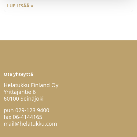
materiaali maalattua alumiinia.
LUE LISÄÄ »
Ota yhteyttä
Helatukku Finland Oy
Yrittäjäntie 6
60100 Seinäjoki
puh
029-123 9400
fax 06-4144165
mail@helatukku.com