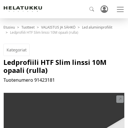
Etusivu
Tuotteet
VALAISTUS JA SÄHKÖ
Led alumiiniprofiilit
Ledprofiili HTF Slim linssi 10M opaali (rulla)
Kategoriat
Ledprofiili HTF Slim linssi 10M
opaali (rulla)
Tuotenumero
91423181