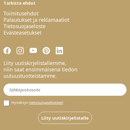
Tarkista ehdot
Toimitusehdot
Palautukset ja reklamaatiot
Tietosuojaseloste
Evästeasetukset
Liity uutiskirjelistallemme,
niin saat ensimmäisenä tiedon
uutuustuotteistamme.
Uutiskirje
Hyväksyn
tietosuojaselosteen
Liity uutiskirjelistalle