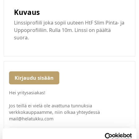
Kuvaus
Linssiprofiili joka sopii uuteen HtF Slim Pinta- ja
Uppoprofiiliin. Rulla 10m. Linssi on päältä
suora.
Kirjaudu sisään
Hei yritysasiakas!
Jos teillä ei vielä ole avattuna tunnuksia
verkkokauppaamme, niin olkaa yhteydessä
mail@helatukku.com
Yksikkö: