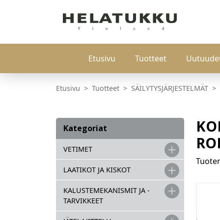
Etusivu
Tuotteet
Uutuude
Etusivu
Tuotteet
SÄILYTYSJÄRJESTELMÄT
KO
Kategoriat
RO
VETIMET
Tuot
LAATIKOT JA KISKOT
KALUSTEMEKANISMIT JA -
TARVIKKEET