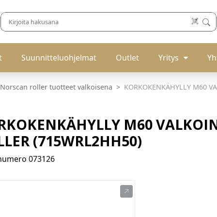
t
Suunnitteluohjelmat
Outlet
Yritys
Yh
Norscan roller tuotteet valkoisena
KORKOKENKÄHYLLY M60 VA
RKOKENKÄHYLLY M60 VALKOI
LLER (715WRL2HH50)
enumero
073126