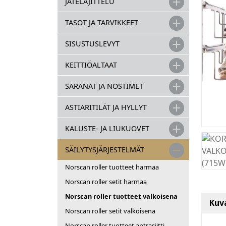
JÄTELAJITTELU
TASOT JA TARVIKKEET
SISUSTUSLEVYT
KEITTIÖALTAAT
SARANAT JA NOSTIMET
ASTIARITILÄT JA HYLLYT
KALUSTE- JA LIUKUOVET
SÄILYTYSJÄRJESTELMÄT
Norscan roller tuotteet harmaa
Norscan roller setit harmaa
Norscan roller tuotteet valkoisena
Kuv
Norscan roller setit valkoisena
Norscan roller tuotteet antrasiitti