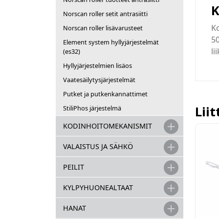
K
Norscan roller setit antrasiitti
Ko
Norscan roller lisävarusteet
50
Element system hyllyjärjestelmät
li
(es32)
Hyllyjärjestelmien lisäos
Vaatesäilytysjärjestelmät
Putket ja putkenkannattimet
Lii
StiliPhos järjestelmä
KODINHOITOMEKANISMIT
VALAISTUS JA SÄHKÖ
PEILIT
KYLPYHUONEALTAAT
HANAT