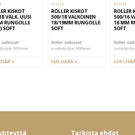
4
073123
073120
ER KISKOT
ROLLER KISKOT
ROLLER 
18 VALK. UUSI
500/18 VALKOINEN
500/16 
M RUNGOLLE
18/19MM RUNGOLLE
16 MM 
5) SOFT
SOFT
SOFT
 valkoiset
Roller valkoiset
Roller valk
okiskot 500mm
runkokiskot 500mm
runkokisk
. Soft roll
syvänä. Soft roll
syvänä. Sof
isuus takaa
LISÄÄ »
ominaisuus takaa
LUE LISÄÄ »
ominaisuu
LUE LISÄÄ
sen liikeradan. 18
hiljaisen liikeradan. 18-
hiljaisen l
nkoleveydelle
19 mm runkoleveydelle
mm runkol
lla korotuksella
(korotus 16,5mm/kisko,
(korotus 1
m/kisko, rungon
rungon sisämitalle x62
rungon sis
italle x64 +/-1mm).
+/-1mm).
+/-1mm).
yhteyttä
Tarkista ehdot