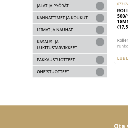
07312
JALAT JA PYÖRÄT
ROLL
500/
KANNATTIMET JA KOUKUT
18M
(17,
LIIMAT JA NAUHAT
Roller
KASAUS- JA
runk
LUKITUSTARVIKKEET
syvänä
omina
LUE 
PAKKAUSTUOTTEET
hiljai
mm ru
OHEISTUOTTEET
(uude
17,5m
sisäm
Ota 