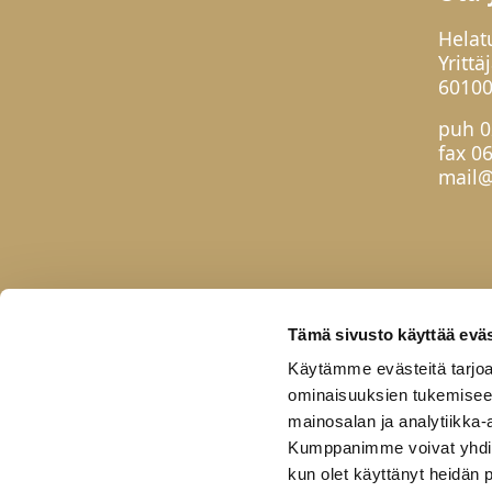
Helat
Yrittä
60100
puh
0
fax 0
mail@
Tämä sivusto käyttää eväs
Käytämme evästeitä tarjoa
ominaisuuksien tukemisee
mainosalan ja analytiikka-
Kumppanimme voivat yhdistää 
kun olet käyttänyt heidän 
Etusivu
Tuotteet
Uutuudet
Yhteis