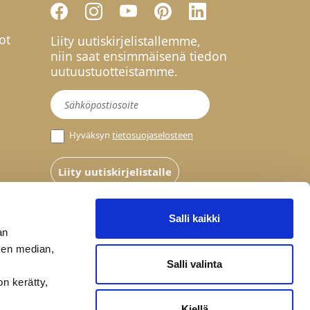
ot
Liity uutiskirjelistallemme,
niin saat ensimmäisenä tiedon
uutuustuotteistamme.
Uutiskirje
Hyväksyn
tietosuojaselosteen
Liity uutiskirjelistalle
Salli kaikki
an
sen median,
Salli valinta
on kerätty,
Kiellä