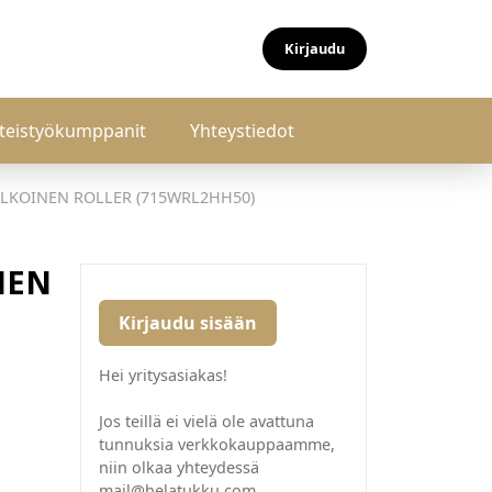
Kirjaudu
teistyökumppanit
Yhteystiedot
LKOINEN ROLLER (715WRL2HH50)
NEN
Kirjaudu sisään
Hei yritysasiakas!
Jos teillä ei vielä ole avattuna
tunnuksia verkkokauppaamme,
niin olkaa yhteydessä
mail@helatukku.com