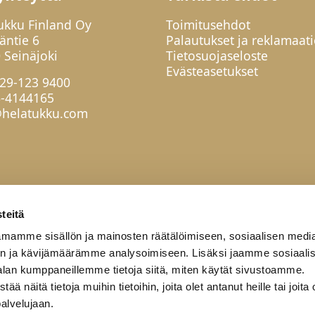
ukku Finland Oy
Toimitusehdot
jäntie 6
Palautukset ja reklamaati
 Seinäjoki
Tietosuojaseloste
Evästeasetukset
29-123 9400
6-4144165
helatukku.com
teitä
mamme sisällön ja mainosten räätälöimiseen, sosiaalisen medi
n ja kävijämäärämme analysoimiseen. Lisäksi jaamme sosiaali
alan kumppaneillemme tietoja siitä, miten käytät sivustoamme.
näitä tietoja muihin tietoihin, joita olet antanut heille tai joita 
palvelujaan.
työkumppanit
Yritys
Yhteystiedot