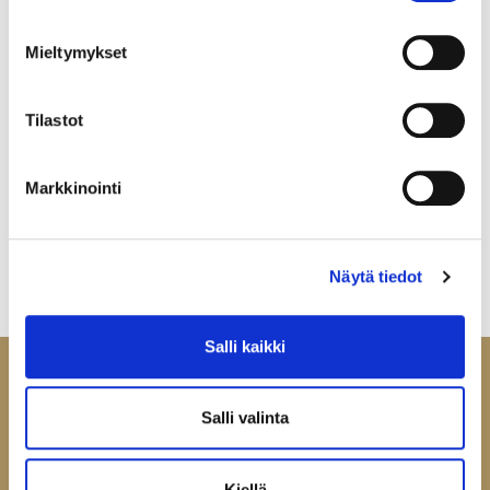
Määrä pakkauksessa:
50
Mieltymykset
Yksikkö:
PARI
Tilastot
Markkinointi
Näytä tiedot
Salli kaikki
Salli valinta
Ota yhteyttä
Kiellä