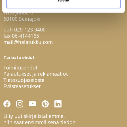
Helatukku Finland Oy
Yrittäjäntie 6
60100 Seinäjoki
puh
029-123 9400
fax 06-4144165
mail@helatukku.com
Tarkista ehdot
Toimitusehdot
Palautukset ja reklamaatiot
Tietosuojaseloste
Evästeasetukset
Liity uutiskirjelistallemme,
niin saat ensimmäisenä tiedon