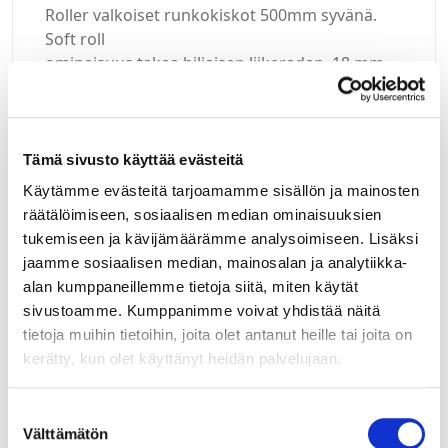
Roller valkoiset runkokiskot 500mm syvänä.
Soft roll
ominaisuus takaa hiljaisen liikeradan. 18 mm
runkoleveydelle (uudella korotuksella
17,5mm/kisko, rungon
sisämitalle x64 +/-1mm).
Tämä sivusto käyttää evästeitä
Käytämme evästeitä tarjoamamme sisällön ja mainosten
räätälöimiseen, sosiaalisen median ominaisuuksien
tukemiseen ja kävijämäärämme analysoimiseen. Lisäksi
jaamme sosiaalisen median, mainosalan ja analytiikka-
Kirjaudu sisään
alan kumppaneillemme tietoja siitä, miten käytät
sivustoamme. Kumppanimme voivat yhdistää näitä
Hei yritysasiakas!
tietoja muihin tietoihin, joita olet antanut heille tai joita on
Jos teillä ei vielä ole avattuna tunnuksia
kerätty, kun olet käyttänyt heidän palvelujaan.
verkkokauppaamme, niin olkaa yhteydessä
mail@helatukku.com
Suostumuksen
Välttämätön
valinta