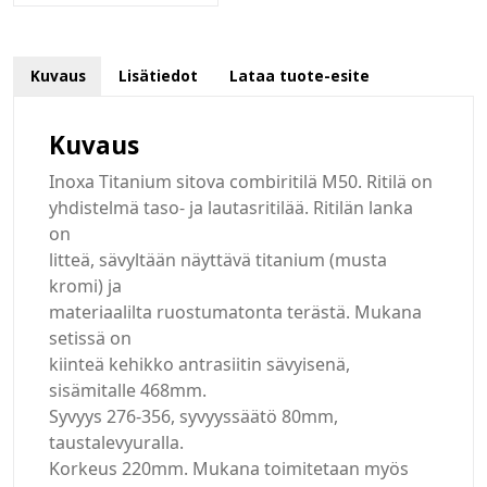
Kuvaus
Lisätiedot
Lataa tuote-esite
Kuvaus
Inoxa Titanium sitova combiritilä M50. Ritilä on
yhdistelmä taso- ja lautasritilää. Ritilän lanka
on
litteä, sävyltään näyttävä titanium (musta
kromi) ja
materiaalilta ruostumatonta terästä. Mukana
setissä on
kiinteä kehikko antrasiitin sävyisenä,
sisämitalle 468mm.
Syvyys 276-356, syvyyssäätö 80mm,
taustalevyuralla.
Korkeus 220mm. Mukana toimitetaan myös