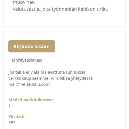
muovinen
valutusastia, joka työnnetään kehikon uriin.
Kirjaudu sisään
Hei yritysasiakas!
Jos teillä ei vielä ole avattuna tunnuksia
verkkokauppaamme, niin olkaa yhteydessä
mail@helatukku.com
Määrä pakkauksessa:
1
Yksikkö:
SET