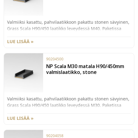
Valmiiksi kasattu, pahvilaatikkoon pakattu stonen sävyinen,
Grass Scala H90/450 laatikko leveydessä M40. Paketissa
myös 40kg kiskot sekä etusarjakiinnikkeet laajenevalla
käpytapilla.
LUE LISÄÄ »
90204500
NP Scala M30 matala H90/450mm
valmislaatikko, stone
Valmiiksi kasattu, pahvilaatikkoon pakattu stonen sävyinen,
Grass Scala H90/450 laatikko leveydessä M30. Paketissa
myös 40kg kiskot sekä etusarjakiinnikkeet laajenevalla
käpytapilla.
LUE LISÄÄ »
90204058