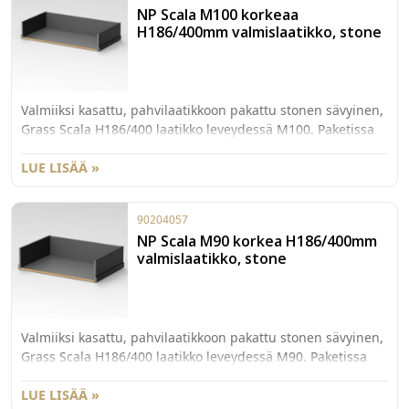
NP Scala M100 korkeaa
H186/400mm valmislaatikko, stone
Valmiiksi kasattu, pahvilaatikkoon pakattu stonen sävyinen,
Grass Scala H186/400 laatikko leveydessä M100. Paketissa
myös 40kg kiskot sekä etusarjakiinnikkeet laajenevalla
käpytapilla.
LUE LISÄÄ »
90204057
NP Scala M90 korkea H186/400mm
valmislaatikko, stone
Valmiiksi kasattu, pahvilaatikkoon pakattu stonen sävyinen,
Grass Scala H186/400 laatikko leveydessä M90. Paketissa
myös 40kg kiskot sekä etusarjakiinnikkeet laajenevalla
käpytapilla.
LUE LISÄÄ »