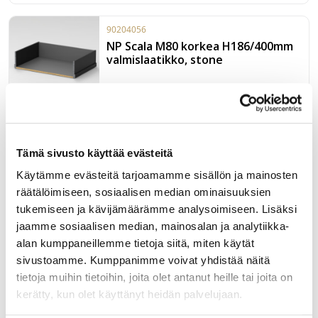
90204056
NP Scala M80 korkea H186/400mm
valmislaatikko, stone
Valmiiksi kasattu, pahvilaatikkoon pakattu stonen sävyinen,
Grass Scala H186/400 laatikko leveydessä M80. Paketissa
myös 40kg kiskot sekä etusarjakiinnikkeet laajenevalla
Tämä sivusto käyttää evästeitä
käpytapilla.
LUE LISÄÄ »
Käytämme evästeitä tarjoamamme sisällön ja mainosten
räätälöimiseen, sosiaalisen median ominaisuuksien
90204054
tukemiseen ja kävijämäärämme analysoimiseen. Lisäksi
NP Scala M60 korkea H186/400mm
jaamme sosiaalisen median, mainosalan ja analytiikka-
valmislaatikko, stone
alan kumppaneillemme tietoja siitä, miten käytät
sivustoamme. Kumppanimme voivat yhdistää näitä
tietoja muihin tietoihin, joita olet antanut heille tai joita on
kerätty, kun olet käyttänyt heidän palvelujaan.
Valmiiksi kasattu, pahvilaatikkoon pakattu stonen sävyinen,
Grass Scala H186/400 laatikko leveydessä M60. Paketissa