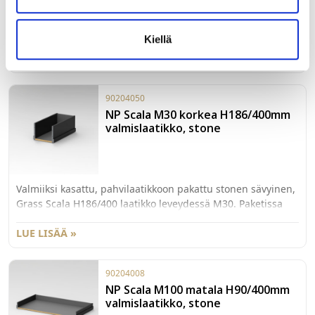
Valmiiksi kasattu, pahvilaatikkoon pakattu stonen sävyinen,
Grass Scala H186/400 laatikko leveydessä M40. Paketissa
Kiellä
myös 40kg kiskot sekä etusarjakiinnikkeet laajenevalla
käpytapilla.
LUE LISÄÄ »
90204050
NP Scala M30 korkea H186/400mm
valmislaatikko, stone
Valmiiksi kasattu, pahvilaatikkoon pakattu stonen sävyinen,
Grass Scala H186/400 laatikko leveydessä M30. Paketissa
myös 40kg kiskot sekä etusarjakiinnikkeet laajenevalla
käpytapilla.
LUE LISÄÄ »
90204008
NP Scala M100 matala H90/400mm
valmislaatikko, stone