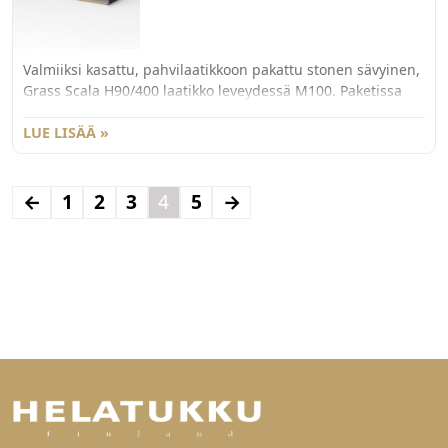
Valmiiksi kasattu, pahvilaatikkoon pakattu stonen sävyinen,
Grass Scala H90/400 laatikko leveydessä M100. Paketissa
myös 40kg kiskot sekä etusarjakiinnikkeet laajenevalla
käpytapilla.
LUE LISÄÄ »
←
1
2
3
4
5
→