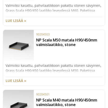
Valmiiksi kasattu, pahvilaatikkoon pakattu stonen sävyinen,
Grass Scala H90/450 laatikko leveydessä M60. Paketissa
myös 40kg kiskot sekä etusarjakiinnikkeet laajenevalla
käpytapilla.
LUE LISÄÄ »
90204503
NP Scala M50 matala H90/450mm
valmislaatikko, stone
Valmiiksi kasattu, pahvilaatikkoon pakattu stonen sävyinen,
Grass Scala H90/450 laatikko leveydessä M50. Paketissa
myös 40kg kiskot sekä etusarjakiinnikkeet laajenevalla
käpytapilla.
LUE LISÄÄ »
90204501
NP Scala M40 matala H90/450mm
valmislaatikko, stone