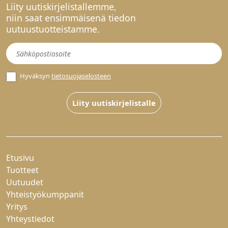
Liity uutiskirjelistallemme,
niin saat ensimmäisenä tiedon
uutuustuotteistamme.
Uutiskirje
Hyväksyn
tietosuojaselosteen
Liity uutiskirjelistalle
Etusivu
Tuotteet
Uutuudet
Yhteistyökumppanit
Yritys
Yhteystiedot