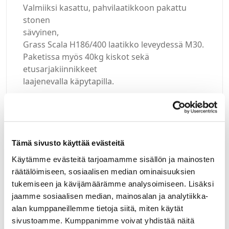
Valmiiksi kasattu, pahvilaatikkoon pakattu
stonen
sävyinen,
Grass Scala H186/400 laatikko leveydessä M30.
Paketissa myös 40kg kiskot sekä
etusarjakiinnikkeet
laajenevalla käpytapilla.
Tämä sivusto käyttää evästeitä
Kirjaudu sisään
Käytämme evästeitä tarjoamamme sisällön ja mainosten
räätälöimiseen, sosiaalisen median ominaisuuksien
Hei yritysasiakas!
tukemiseen ja kävijämäärämme analysoimiseen. Lisäksi
Jos teillä ei vielä ole avattuna tunnuksia
jaamme sosiaalisen median, mainosalan ja analytiikka-
verkkokauppaamme, niin olkaa yhteydessä
alan kumppaneillemme tietoja siitä, miten käytät
mail@helatukku.com
sivustoamme. Kumppanimme voivat yhdistää näitä