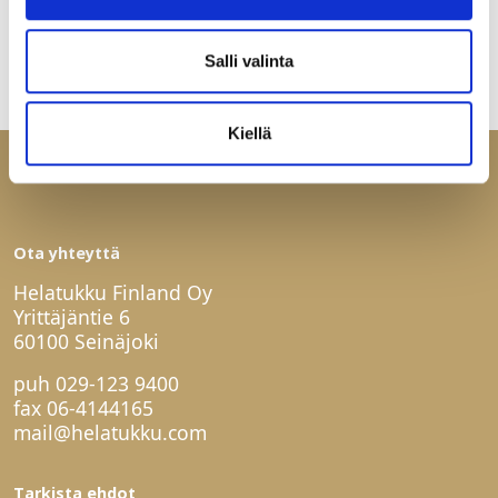
Salli valinta
Kiellä
Ota yhteyttä
Helatukku Finland Oy
Yrittäjäntie 6
60100 Seinäjoki
puh
029-123 9400
fax 06-4144165
mail@helatukku.com
Tarkista ehdot