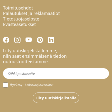
Toimitusehdot
Palautukset ja reklamaatiot
Tietosuojaseloste
Evästeasetukset
Liity uutiskirjelistallemme,
niin saat ensimmäisenä tiedon
uutuustuotteistamme.
Uutiskirje
Hyväksyn
tietosuojaselosteen
Liity uutiskirjelistalle