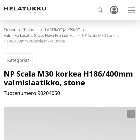
Etusivu
Tuotteet
LAATIKOT JA KISKOT
Valmiiksi kasatut Grass Nova Pro laatikot
NP Scala M30 korkea
H186/400mm valmislaatikko, stone
Kategoriat
NP Scala M30 korkea H186/400mm
valmislaatikko, stone
Tuotenumero
90204050