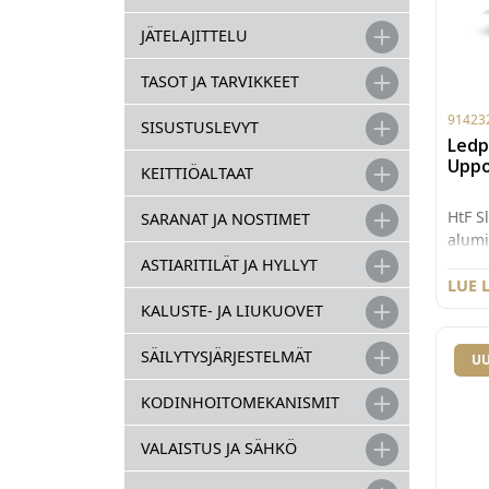
JÄTELAJITTELU
TASOT JA TARVIKKEET
91423
SISUSTUSLEVYT
Ledpr
Uppo
KEITTIÖALTAAT
HtF S
SARANAT JA NOSTIMET
alumi
Profi
ASTIARITILÄT JA HYLLYT
x 7,5
LUE 
15mm
KALUSTE- JA LIUKUOVET
SÄILYTYSJÄRJESTELMÄT
UU
KODINHOITOMEKANISMIT
VALAISTUS JA SÄHKÖ