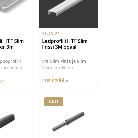
91423183
li HTF Slim
Ledprofiili HTF Slim
ver 3m
linssi 3M opaali
ppoprofiili
HtF Slim Pinta ja Slim
 väri hopea.
Uppo profiilien
ulkomitat 25mm
opaalinsävyinen
upotettava osa
 »
linssiprofiili 3m. Linssi
LUE LISÄÄ »
,2mm.
on päältä suora.
UUSI