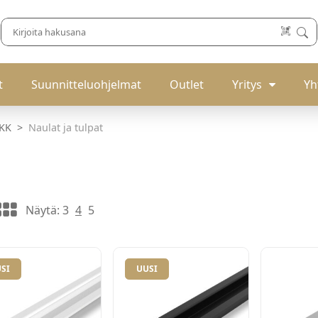
t
Suunnitteluohjelmat
Outlet
Yritys
Yh
IKK
Naulat ja tulpat
Näytä:
3
4
5
SI
UUSI