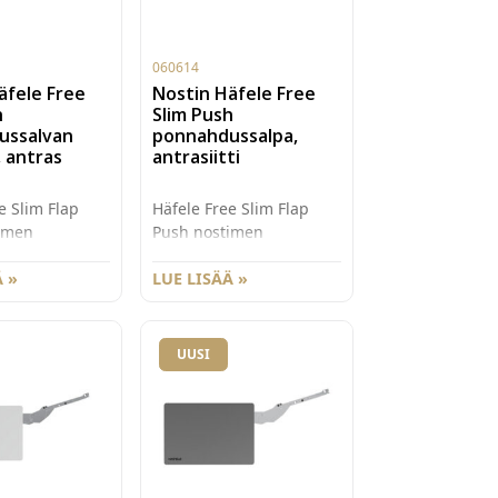
060614
äfele Free
Nostin Häfele Free
h
Slim Push
ussalvan
ponnahdussalpa,
, antras
antrasiitti
e Slim Flap
Häfele Free Slim Flap
imen
Push nostimen
salvan pinta-
ponnahdussalpa, tyyppi
pteri. Väri
 »
2 (20N). Väri antrasiitti.
LUE LISÄÄ »
UUSI