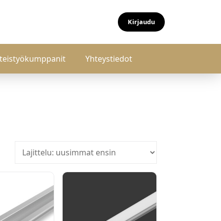
Kirjaudu
teistyökumppanit
Yhteystiedot