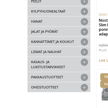
PEILIT
KYLPYHUONEALTAAT
06061
Nost
HANAT
Slim
ponn
JALAT JA PYÖRÄT
adapt
KANNATTIMET JA KOUKUT
Häfel
Push
LIIMAT JA NAUHAT
ponna
asenn
LUE 
KASAUS- JA
valko
LUKITUSTARVIKKEET
TI
PAKKAUSTUOTTEET
UU
OHEISTUOTTEET