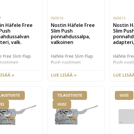
7
060616
060615
in Häfele Free
Nostin Häfele Free
Nostin H
 Push
Slim Push
Slim Pus
ahdussalvan
ponnahdussalpa,
ponnahd
eri, valk.
valkoinen
adapteri
e Free Slim Flap
Häfele Free Slim Flap
Häfele Fre
 nostimen
Push nostimen
Push nost
hdussalvan pinta-
ponnahdussalpa, tyyppi
ponnahdus
usadapteri. Väri
LISÄÄ »
2 (20N). Väri valkoinen.
LUE LISÄÄ »
asennusada
LUE LISÄÄ
inen.
antrasiitti.
LAUSTUOTE
TILAUSTUOTE
UUSI
SI
UUSI