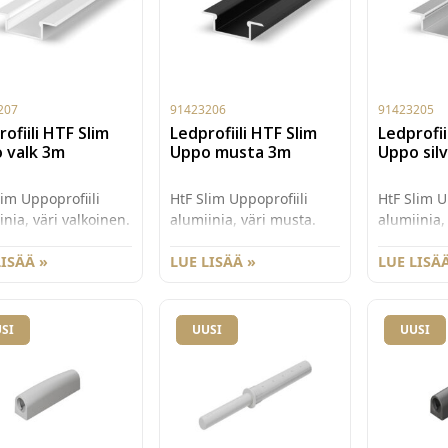
207
91423206
91423205
ofiili HTF Slim
Ledprofiili HTF Slim
Ledprofii
 valk 3m
Uppo musta 3m
Uppo sil
lim Uppoprofiili
HtF Slim Uppoprofiili
HtF Slim U
inia, väri valkoinen.
alumiinia, väri musta.
alumiinia,
ilin ulkomitat 25mm
Profiilin ulkomitat 25mm
Profiilin 
mm, upotettava osa
LISÄÄ »
x 7,5mm, upotettava osa
LUE LISÄÄ »
x 7,5mm, 
LUE LISÄÄ
 x 6,2mm.
15mm x 6,2mm.
15mm x 6
SI
UUSI
UUSI