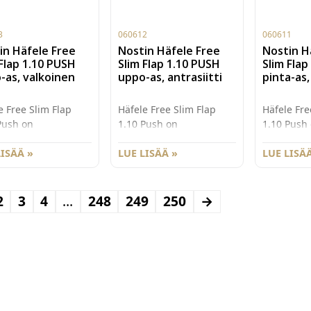
3
060612
060611
in Häfele Free
Nostin Häfele Free
Nostin H
 Flap 1.10 PUSH
Slim Flap 1.10 PUSH
Slim Flap
-as, valkoinen
uppo-as, antrasiitti
pinta-as,
e Free Slim Flap
Häfele Free Slim Flap
Häfele Fre
Push on
1.10 Push on
1.10 Push
ilultaan moderni
muotoilultaan moderni
muotoilul
mpakti
LISÄÄ »
ja kompakti
LUE LISÄÄ »
ja kompakt
LUE LISÄÄ
ostomekanismi
ylösnostomekanismi
ylösnosto
attomalle ovelle.
saranattomalle ovelle.
saranattom
Slim nostimien
Free Slim nostimien
Free Slim 
2
3
4
…
248
249
250
→
slinjainen ja
puhdaslinjainen ja
puhdaslinj
ty muotoilu, sekä
hillitty muotoilu, sekä
hillitty mu
astaan 8mm ohut
ainoastaan 8mm ohut
ainoastaa
nne tuo enemmän
rakenne tuo enemmän
rakenne 
 ja käyttömukavuutta
tilaa ja käyttömukavuutta
tilaa ja k
kodin
kodin
tysratkaisuihin
säilytysratkaisuihin
säilytysra