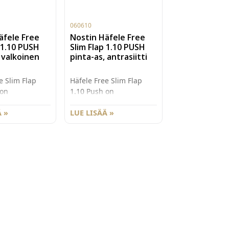
060610
äfele Free
Nostin Häfele Free
 1.10 PUSH
Slim Flap 1.10 PUSH
 valkoinen
pinta-as, antrasiitti
e Slim Flap
Häfele Free Slim Flap
 on
1.10 Push on
taan moderni
muotoilultaan moderni
i
 »
ja kompakti
LUE LISÄÄ »
mekanismi
ylösnostomekanismi
alle ovelle.
saranattomalle ovelle.
nostimien
Free Slim nostimien
ainen ja
puhdaslinjainen ja
otoilu, sekä
hillitty muotoilu, sekä
n 8mm ohut
ainoastaan 8mm ohut
tuo enemmän
rakenne tuo enemmän
äyttömukavuutta
tilaa ja käyttömukavuutta
kodin
tkaisuihin
säilytysratkaisuihin