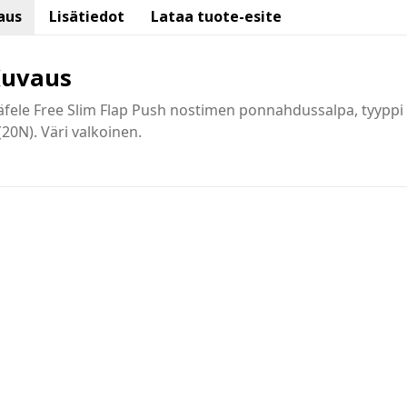
aus
Lisätiedot
Lataa tuote-esite
uvaus
fele Free Slim Flap Push nostimen ponnahdussalpa, tyyppi
(20N). Väri valkoinen.