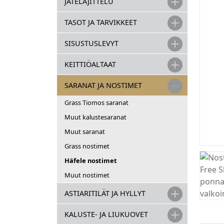
JÄTELAJITTELU
TASOT JA TARVIKKEET
SISUSTUSLEVYT
KEITTIÖALTAAT
SARANAT JA NOSTIMET
Grass Tiomos saranat
Muut kalustesaranat
Muut saranat
Grass nostimet
Häfele nostimet
Muut nostimet
ASTIARITILÄT JA HYLLYT
KALUSTE- JA LIUKUOVET