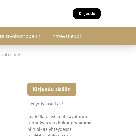
Kirjaudu
teistyökumppanit
Yhteystiedot
 valkoinen
Kirjaudu sisään
Hei yritysasiakas!
Jos teillä ei vielä ole avattuna
tunnuksia verkkokauppaamme,
niin olkaa yhteydessä
mail@helatukku.com