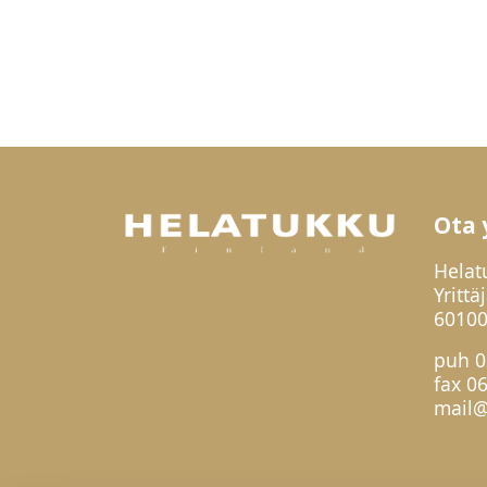
Ota 
Helat
Yrittä
60100
puh
0
fax 0
mail@