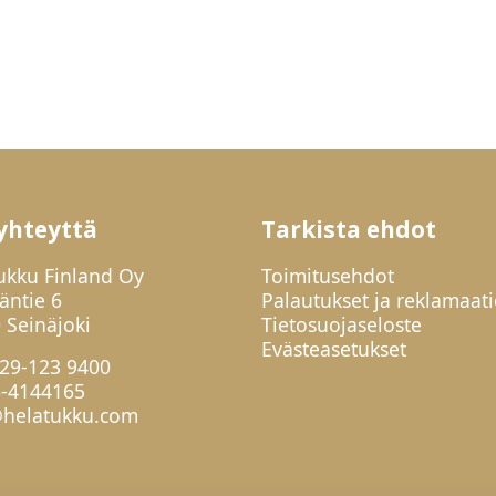
yhteyttä
Tarkista ehdot
ukku Finland Oy
Toimitusehdot
jäntie 6
Palautukset ja reklamaati
 Seinäjoki
Tietosuojaseloste
Evästeasetukset
29-123 9400
6-4144165
helatukku.com