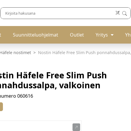
t
Suunnitteluohjelmat
Outlet
Yritys
Yh
Häfele nostimet
Nostin Häfele Free Slim Push ponnahdussalpa,
tin Häfele Free Slim Push
nahdussalpa, valkoinen
enumero
060616