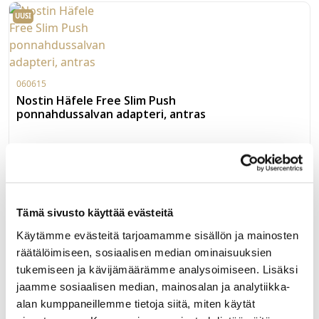
UUSI
060615
Nostin Häfele Free Slim Push
ponnahdussalvan adapteri, antras
Häfele Free Slim Flap Push nostimen ponnahdussalvan
pinta-asennusadapteri. Väri antrasiitti.
LUE LISÄÄ »
Tämä sivusto käyttää evästeitä
Käytämme evästeitä tarjoamamme sisällön ja mainosten
UUSI
räätälöimiseen, sosiaalisen median ominaisuuksien
tukemiseen ja kävijämäärämme analysoimiseen. Lisäksi
jaamme sosiaalisen median, mainosalan ja analytiikka-
alan kumppaneillemme tietoja siitä, miten käytät
060614