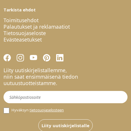
Tarkista ehdot
Toimitusehdot
Palautukset ja reklamaatiot
Tietosuojaseloste
Evästeasetukset
Liity uutiskirjelistallemme,
niin saat ensimmäisenä tiedon
uutuustuotteistamme.
Uutiskirje
Hyväksyn
tietosuojaselosteen
Liity uutiskirjelistalle