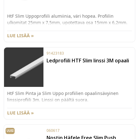
HtF Slim Uppoprofiili alumiinia, väri hopea. Profiilin
ulkomitat 25mm x 7,5mm, upotettava osa 15mm x 6,2mm.
LUE LISÄÄ »
91423183
Ledprofiili HTF Slim linssi 3M opaali
HtF Slim Pinta ja Slim Uppo profiilien opaalinsävyinen
linssiprofiili 3m. Linssi on päältä suora.
LUE LISÄÄ »
060617
UUSI
Nostin Häfele Free Slim Push