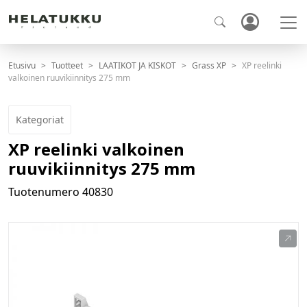
Etusivu
Tuotteet
LAATIKOT JA KISKOT
Grass XP
XP reelinki
valkoinen ruuvikiinnitys 275 mm
Kategoriat
XP reelinki valkoinen
ruuvikiinnitys 275 mm
Tuotenumero
40830