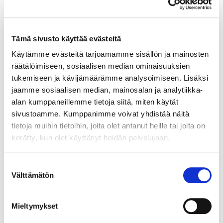
Grass XP laatikon korkea metallitakasarja H182. 16mm
runkovahvuudelle.
Tämä sivusto käyttää evästeitä
LUE LISÄÄ »
Käytämme evästeitä tarjoamamme sisällön ja mainosten
räätälöimiseen, sosiaalisen median ominaisuuksien
tukemiseen ja kävijämäärämme analysoimiseen. Lisäksi
jaamme sosiaalisen median, mainosalan ja analytiikka-
40822
alan kumppaneillemme tietoja siitä, miten käytät
XP takasarja valkoinen korkea M500
sivustoamme. Kumppanimme voivat yhdistää näitä
tietoja muihin tietoihin, joita olet antanut heille tai joita on
Grass XP laatikon korkea metallitakasarja H182. 16mm
kerätty, kun olet käyttänyt heidän palvelujaan.
runkovahvuudelle.
LUE LISÄÄ »
Suostumuksen
Välttämätön
valinta
40825
Mieltymykset
XP takasarja valkoinen korkea M800