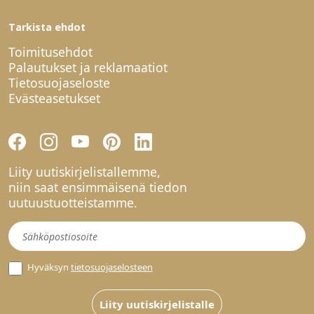
Tarkista ehdot
Toimitusehdot
Palautukset ja reklamaatiot
Tietosuojaseloste
Evästeasetukset
Liity uutiskirjelistallemme,
niin saat ensimmäisenä tiedon
uutuustuotteistamme.
Uutiskirje
Hyväksyn
tietosuojaselosteen
Liity uutiskirjelistalle