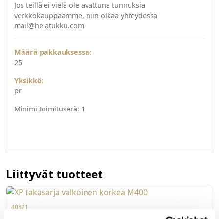
Jos teillä ei vielä ole avattuna tunnuksia
verkkokauppaamme, niin olkaa yhteydessä
mail@helatukku.com
Määrä pakkauksessa:
25
Yksikkö:
pr
Minimi toimituserä:
1
Liittyvät tuotteet
40821
XP takasarja valkoinen korkea M400