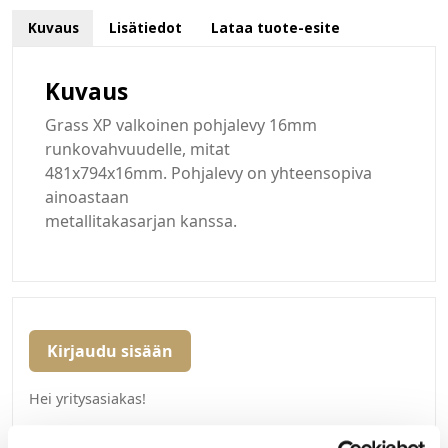
Kuvaus
Lisätiedot
Lataa tuote-esite
Kuvaus
Grass XP valkoinen pohjalevy 16mm
runkovahvuudelle, mitat
481x794x16mm. Pohjalevy on yhteensopiva
ainoastaan
metallitakasarjan kanssa.
Kirjaudu sisään
Hei yritysasiakas!
Jos teillä ei vielä ole avattuna tunnuksia