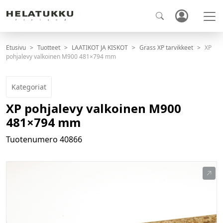
Etusivu
Tuotteet
LAATIKOT JA KISKOT
Grass XP tarvikkeet
XP
pohjalevy valkoinen M900 481×794 mm
Kategoriat
XP pohjalevy valkoinen M900
481×794 mm
Tuotenumero
40866