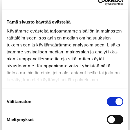
verkkokauppaamme, niin olkaa yhteydessä
mail@helatukku.com
Tämä sivusto käyttää evästeitä
Määrä pakkauksessa:
Käytämme evästeitä tarjoamamme sisällön ja mainosten
1
räätälöimiseen, sosiaalisen median ominaisuuksien
Yksikkö:
tukemiseen ja kävijämäärämme analysoimiseen. Lisäksi
kpl
jaamme sosiaalisen median, mainosalan ja analytiikka-
alan kumppaneillemme tietoja siitä, miten käytät
Minimi toimituserä:
1
sivustoamme. Kumppanimme voivat yhdistää näitä
tietoja muihin tietoihin, joita olet antanut heille tai joita on
kerätty, kun olet käyttänyt heidän palvelujaan.
Suostumuksen
Välttämätön
valinta
Mieltymykset