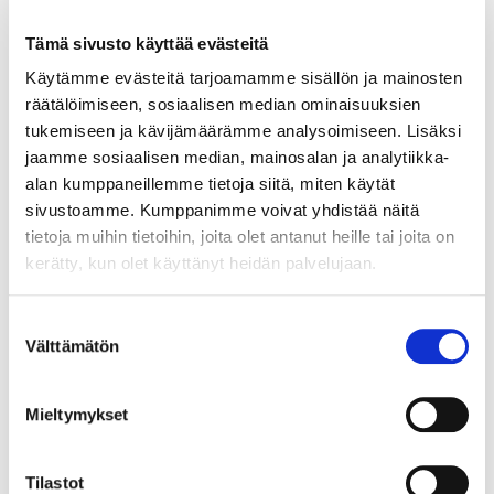
Tämä sivusto käyttää evästeitä
Käytämme evästeitä tarjoamamme sisällön ja mainosten
räätälöimiseen, sosiaalisen median ominaisuuksien
tukemiseen ja kävijämäärämme analysoimiseen. Lisäksi
jaamme sosiaalisen median, mainosalan ja analytiikka-
alan kumppaneillemme tietoja siitä, miten käytät
sivustoamme. Kumppanimme voivat yhdistää näitä
tietoja muihin tietoihin, joita olet antanut heille tai joita on
kerätty, kun olet käyttänyt heidän palvelujaan.
022103
NUPPI LIGO 35 MM MULPERI MAALATTU
Suostumuksen
Välttämätön
valinta
Uusi näyttävä, selkeälinjainen nuppi. Sävy muodikas
mulperi. Nupin Ø35, korkeus 26mm. Nuppi on osa Invisible
Colors -mallistoa.
Mieltymykset
LUE LISÄÄ »
Tilastot