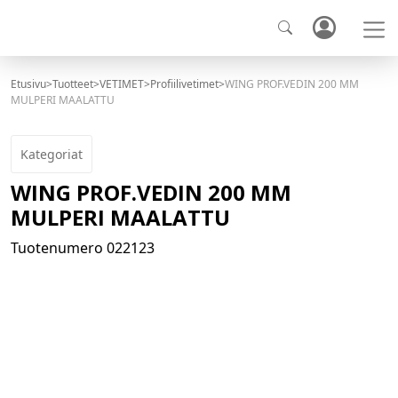
Etusivu
Tuotteet
VETIMET
Profiilivetimet
WING PROF.VEDIN 200 MM
MULPERI MAALATTU
Kategoriat
WING PROF.VEDIN 200 MM
MULPERI MAALATTU
Tuotenumero
022123