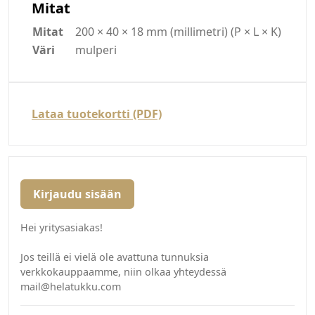
Mitat
Mitat
200 × 40 × 18 mm (millimetri) (P × L × K)
Väri
mulperi
Lataa tuotekortti (PDF)
Kirjaudu sisään
Hei yritysasiakas!
Jos teillä ei vielä ole avattuna tunnuksia
verkkokauppaamme, niin olkaa yhteydessä
mail@helatukku.com