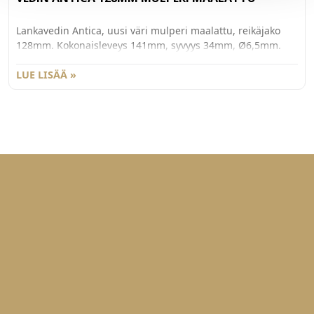
Lankavedin Antica, uusi väri mulperi maalattu, reikäjako
128mm. Kokonaisleveys 141mm, syvyys 34mm, Ø6,5mm.
Vedin on osa Invisible Colors -mallistoa.
LUE LISÄÄ »