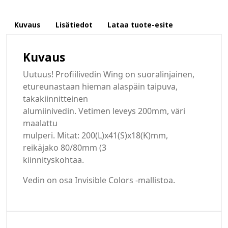
Kuvaus
Lisätiedot
Lataa tuote-esite
Kuvaus
Uutuus! Profiilivedin Wing on suoralinjainen,
etureunastaan hieman alaspäin taipuva,
takakiinnitteinen
alumiinivedin. Vetimen leveys 200mm, väri
maalattu
mulperi. Mitat: 200(L)x41(S)x18(K)mm,
reikäjako 80/80mm (3
kiinnityskohtaa.
Vedin on osa Invisible Colors -mallistoa.