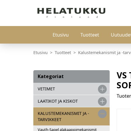
Etusivu
Tuotteet
Uutuude
Etusivu
Tuotteet
Kalustemekanismit ja -tarv
VS
Kategoriat
SOF
VETIMET
Tuot
LAATIKOT JA KISKOT
KALUSTEMEKANISMIT JA -
TARVIKKEET
Vauth-Sagel alakaappimekanismit