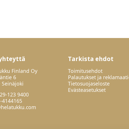
yhteyttä
Tarkista ehdot
ukku Finland Oy
Toimitusehdot
jäntie 6
Palautukset ja reklamaati
 Seinäjoki
Tietosuojaseloste
Evästeasetukset
29-123 9400
6-4144165
helatukku.com