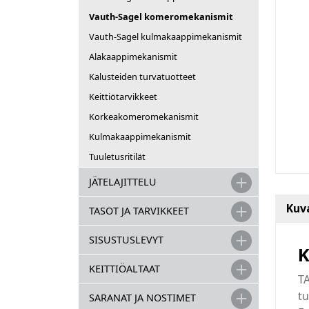
Vauth-Sagel komeromekanismit
Vauth-Sagel kulmakaappimekanismit
Alakaappimekanismit
Kalusteiden turvatuotteet
Keittiötarvikkeet
Korkeakomeromekanismit
Kulmakaappimekanismit
Tuuletusritilät
JÄTELAJITTELU
Kuv
TASOT JA TARVIKKEET
SISUSTUSLEVYT
K
KEITTIÖALTAAT
T
tu
SARANAT JA NOSTIMET