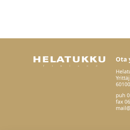
Ota 
Helat
Yrittä
60100
puh
0
fax 0
mail@