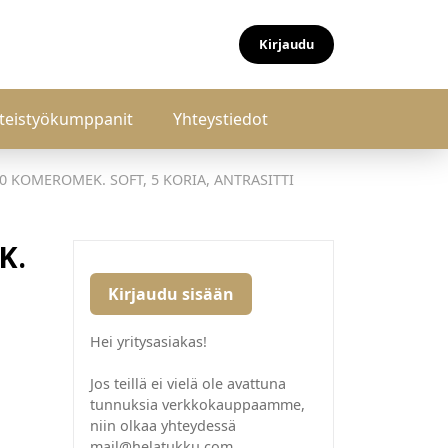
Kirjaudu
teistyökumppanit
Yhteystiedot
0 KOMEROMEK. SOFT, 5 KORIA, ANTRASITTI
K.
Kirjaudu sisään
Hei yritysasiakas!
Jos teillä ei vielä ole avattuna
tunnuksia verkkokauppaamme,
niin olkaa yhteydessä
mail@helatukku.com