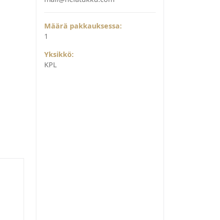
Määrä pakkauksessa:
1
Yksikkö:
KPL