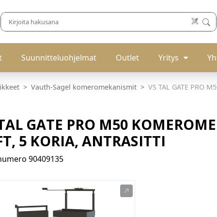
t
Suunnitteluohjelmat
Outlet
Yritys
Yh
ikkeet
Vauth-Sagel komeromekanismit
VS TAL GATE PRO M5
 TAL GATE PRO M50 KOMEROME
T, 5 KORIA, ANTRASITTI
enumero
90409135