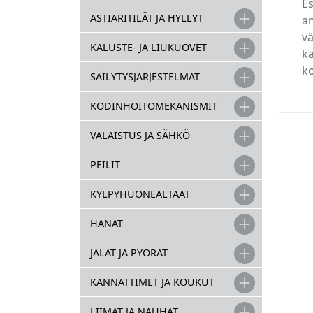
Es
ASTIARITILÄT JA HYLLYT
an
v
KALUSTE- JA LIUKUOVET
kä
k
SÄILYTYSJÄRJESTELMÄT
KODINHOITOMEKANISMIT
VALAISTUS JA SÄHKÖ
PEILIT
KYLPYHUONEALTAAT
HANAT
JALAT JA PYÖRÄT
KANNATTIMET JA KOUKUT
LIIMAT JA NAUHAT