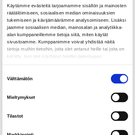
Käytämme evästeitä tarjoamamme sisällön ja mainosten
Yksikkö:
räätälöimiseen, sosiaalisen median ominaisuuksien
KPL
tukemiseen ja kävijämäärämme analysoimiseen. Lisäksi
jaamme sosiaalisen median, mainosalan ja analytiikka-
alan kumppaneillemme tietoja siitä, miten käytät
sivustoamme. Kumppanimme voivat yhdistää näitä
tietoja muihin tietoihin, joita olet antanut heille tai joita on
kerätty, kun olet käyttänyt heidän palvelujaan.
Liittyvät tuotteet
Suostumuksen
Välttämätön
valinta
90408121
VS SUB LARDER FLEX SPICE M30 VETOVAUNU
Mieltymykset
MAUSTEILLE POHJAK.
SUB LARDER FLEX SPICE tarvikevaunu M30 mausteiden,
Tilastot
öljyjen ja maustekastikkeiden säilytykseen. Mekanismissa
on metallisivulla varustetut Essentio hyllyt: yksi korkeampi
leveä, korkea kapea ja kaksi matalaa kapeaa hyllyä. Lisäksi
LUE LISÄÄ »
Markkinointi