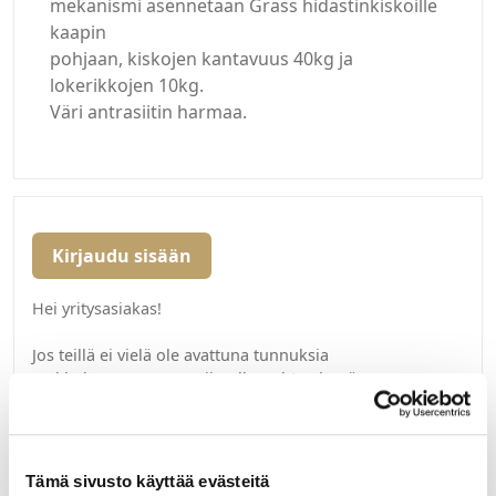
mekanismi asennetaan Grass hidastinkiskoille
kaapin
pohjaan, kiskojen kantavuus 40kg ja
lokerikkojen 10kg.
Väri antrasiitin harmaa.
Kirjaudu sisään
Hei yritysasiakas!
Jos teillä ei vielä ole avattuna tunnuksia
verkkokauppaamme, niin olkaa yhteydessä
mail@helatukku.com
Määrä pakkauksessa:
Tämä sivusto käyttää evästeitä
1