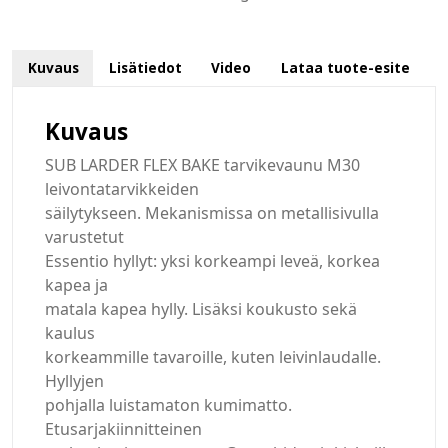
Kuvaus
Lisätiedot
Video
Lataa tuote-esite
Kuvaus
SUB LARDER FLEX BAKE tarvikevaunu M30
leivontatarvikkeiden
säilytykseen. Mekanismissa on metallisivulla
varustetut
Essentio hyllyt: yksi korkeampi leveä, korkea
kapea ja
matala kapea hylly. Lisäksi koukusto sekä
kaulus
korkeammille tavaroille, kuten leivinlaudalle.
Hyllyjen
pohjalla luistamaton kumimatto.
Etusarjakiinnitteinen