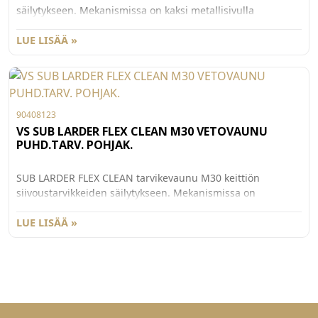
säilytykseen. Mekanismissa on kaksi metallisivulla
varustettua Essentio hyllyä. Hyllyjen pohjalla luistamaton
kumimatto. Etusarjakiinnitteinen mekanismi asennetaan
LUE LISÄÄ »
Grass hidastinkiskoille kaapin pohjaan, kiskojen kantavuus
40kg ja lokerikkojen 10kg.
90408123
VS SUB LARDER FLEX CLEAN M30 VETOVAUNU
PUHD.TARV. POHJAK.
SUB LARDER FLEX CLEAN tarvikevaunu M30 keittiön
siivoustarvikkeiden säilytykseen. Mekanismissa on
metallisivulla varustetut Essentio hyllyt: yksi korkeampi
leveä, matalampi kapea ja kaulus korkeammille tavaroille,
LUE LISÄÄ »
kuten pulloille. Mukana teline talouspaperirullaa varten ja
koukusto esimerkiksi pyyhkeiden ja harjan ripustamiseen.
Hyllyjen pohjalla luistamaton kumimatto.
Etusarjakiinnitteinen mekanismi asennetaan Grass
hidastinkiskoille kaapin pohjaan, kiskojen kantavuus 40kg
ja lokerikkojen 10kg.