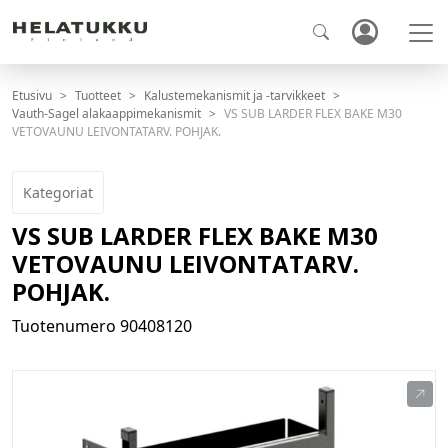
Etusivu
Tuotteet
Kalustemekanismit ja -tarvikkeet
Vauth-Sagel alakaappimekanismit
VS SUB LARDER FLEX BAKE M30
VETOVAUNU LEIVONTATARV. POHJAK.
Kategoriat
VS SUB LARDER FLEX BAKE M30
VETOVAUNU LEIVONTATARV.
POHJAK.
Tuotenumero
90408120