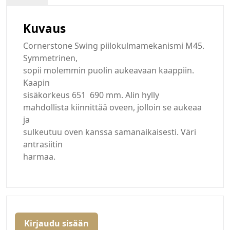
Kuvaus
Cornerstone Swing piilokulmamekanismi M45.
Symmetrinen,
sopii molemmin puolin aukeavaan kaappiin.
Kaapin
sisäkorkeus 651  690 mm. Alin hylly
mahdollista kiinnittää oveen, jolloin se aukeaa
ja
sulkeutuu oven kanssa samanaikaisesti. Väri
antrasiitin
harmaa.
Kirjaudu sisään