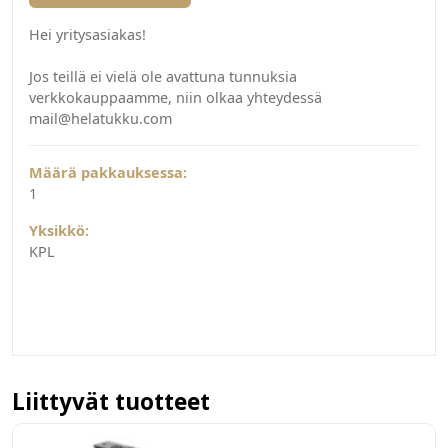
Hei yritysasiakas!
Jos teillä ei vielä ole avattuna tunnuksia
verkkokauppaamme, niin olkaa yhteydessä
mail@helatukku.com
Määrä pakkauksessa:
1
Yksikkö:
KPL
Liittyvät tuotteet