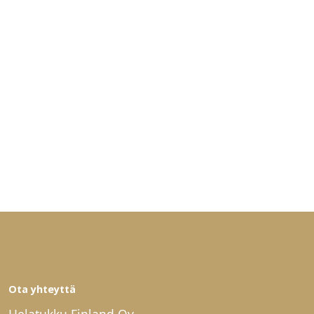
Ota yhteyttä
Helatukku Finland Oy