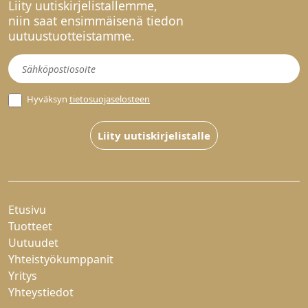
Liity uutiskirjelistallemme,
niin saat ensimmäisenä tiedon
uutuustuotteistamme.
Uutiskirje
Hyväksyn
tietosuojaselosteen
Liity uutiskirjelistalle
Etusivu
Tuotteet
Uutuudet
Yhteistyökumppanit
Yritys
Yhteystiedot