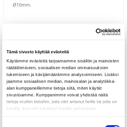
Ø10mm.
Kirjaudu sisään
Tämä sivusto käyttää evästeitä
Hei yritysasiakas!
Käytämme evästeitä tarjoamamme sisällön ja mainosten
Jos teillä ei vielä ole avattuna tunnuksia
räätälöimiseen, sosiaalisen median ominaisuuksien
verkkokauppaamme, niin olkaa yhteydessä
tukemiseen ja kävijämäärämme analysoimiseen. Lisäksi
mail@helatukku.com
jaamme sosiaalisen median, mainosalan ja analytiikka-
alan kumppaneillemme tietoja siitä, miten käytät
Yksikkö:
sivustoamme. Kumppanimme voivat yhdistää näitä
KPL
tietoja muihin tietoihin, joita olet antanut heille tai joita on
kerätty, kun olet käyttänyt heidän palvelujaan.
Suostumuksen