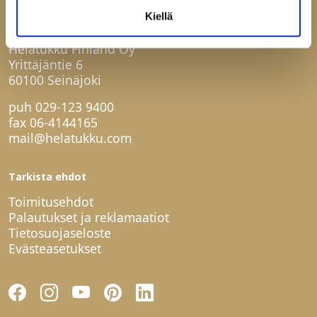
Kiellä
Ota yhteyttä
Helatukku Finland Oy
Yrittäjäntie 6
60100 Seinäjoki
puh
029-123 9400
fax 06-4144165
mail@helatukku.com
Tarkista ehdot
Toimitusehdot
Palautukset ja reklamaatiot
Tietosuojaseloste
Evästeasetukset