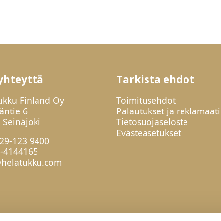
yhteyttä
Tarkista ehdot
ukku Finland Oy
Toimitusehdot
jäntie 6
Palautukset ja reklamaati
 Seinäjoki
Tietosuojaseloste
Evästeasetukset
29-123 9400
6-4144165
helatukku.com