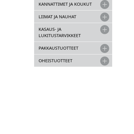
KANNATTIMET JA KOUKUT
LIIMAT JA NAUHAT
KASAUS- JA
LUKITUSTARVIKKEET
PAKKAUSTUOTTEET
OHEISTUOTTEET