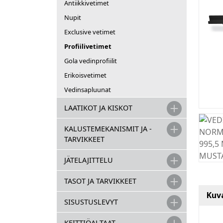
Antiikkivetimet
Nupit
Exclusive vetimet
Profiilivetimet
Gola vedinprofiilit
Erikoisvetimet
Vedinsapluunat
LAATIKOT JA KISKOT
KALUSTEMEKANISMIT JA -
TARVIKKEET
JÄTELAJITTELU
TASOT JA TARVIKKEET
Kuv
SISUSTUSLEVYT
KEITTIÖALTAAT