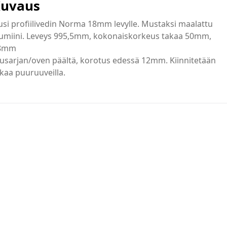
uvaus
si profiilivedin Norma 18mm levylle. Mustaksi maalattu
lumiini. Leveys 995,5mm, kokonaiskorkeus takaa 50mm,
8mm
usarjan/oven päältä, korotus edessä 12mm. Kiinnitetään
kaa puuruuveilla.