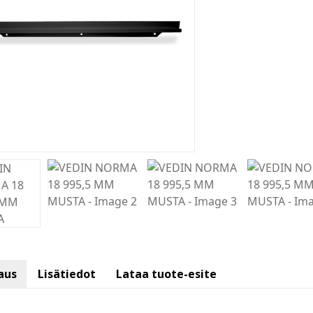
aus
Lisätiedot
Lataa tuote-esite