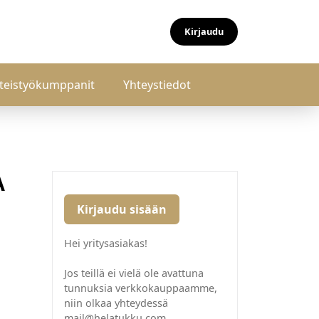
Kirjaudu
teistyökumppanit
Yhteystiedot
A
Kirjaudu sisään
Hei yritysasiakas!
Jos teillä ei vielä ole avattuna
tunnuksia verkkokauppaamme,
niin olkaa yhteydessä
mail@helatukku.com