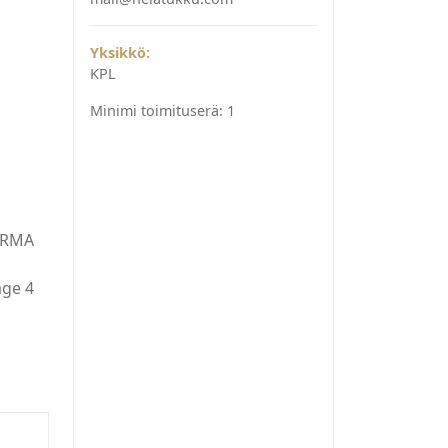
Yksikkö:
KPL
Minimi toimituserä:
1