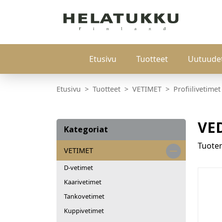
Etusivu
Tuotteet
Uutuude
Etusivu
Tuotteet
VETIMET
Profiilivetimet
VE
Kategoriat
Tuot
VETIMET
D-vetimet
Kaarivetimet
Tankovetimet
Kuppivetimet