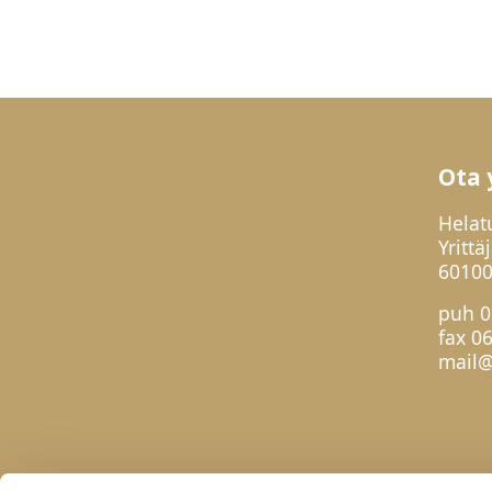
Ota 
Helat
Yrittä
60100
puh
0
fax 0
mail@