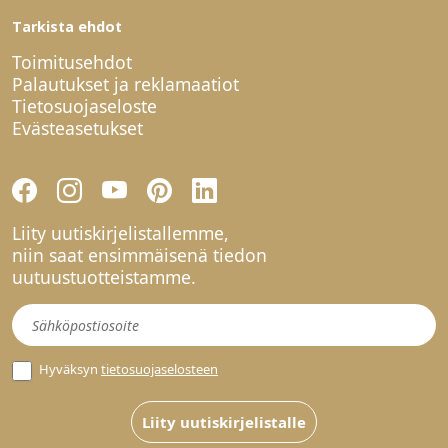
Tarkista ehdot
Toimitusehdot
Palautukset ja reklamaatiot
Tietosuojaseloste
Evästeasetukset
Liity uutiskirjelistallemme,
niin saat ensimmäisenä tiedon
uutuustuotteistamme.
Uutiskirje
Hyväksyn
tietosuojaselosteen
Liity uutiskirjelistalle