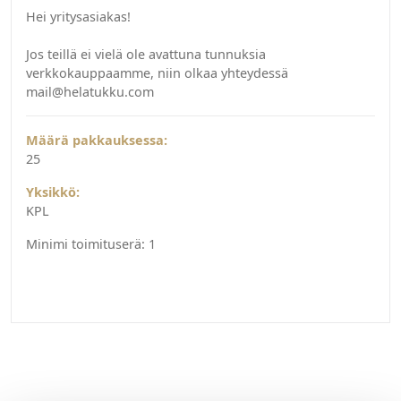
Hei yritysasiakas!
Jos teillä ei vielä ole avattuna tunnuksia
verkkokauppaamme, niin olkaa yhteydessä
mail@helatukku.com
Määrä pakkauksessa:
25
Yksikkö:
KPL
Minimi toimituserä:
1