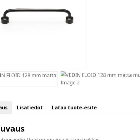
aus
Lisätiedot
Lataa tuote-esite
uvaus
tuusvedin Floid on minimalistisen tyylikäs.