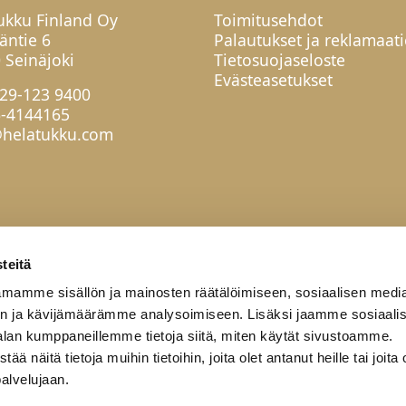
ukku Finland Oy
Toimitusehdot
jäntie 6
Palautukset ja reklamaati
 Seinäjoki
Tietosuojaseloste
Evästeasetukset
29-123 9400
6-4144165
helatukku.com
teitä
mamme sisällön ja mainosten räätälöimiseen, sosiaalisen medi
n ja kävijämäärämme analysoimiseen. Lisäksi jaamme sosiaali
alan kumppaneillemme tietoja siitä, miten käytät sivustoamme.
näitä tietoja muihin tietoihin, joita olet antanut heille tai joita 
palvelujaan.
työkumppanit
Yritys
Yhteystiedot