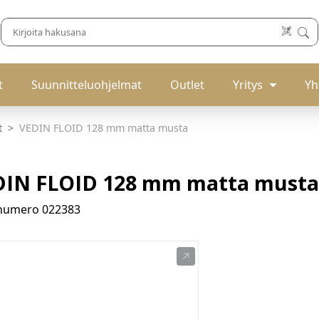
t
Suunnitteluohjelmat
Outlet
Yritys
Yh
t
VEDIN FLOID 128 mm matta musta
DIN FLOID 128 mm matta musta
enumero
022383