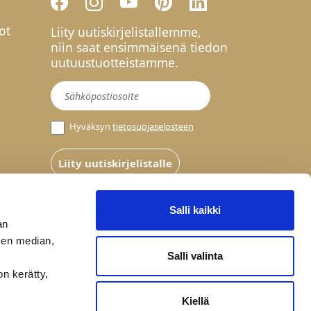
ot
Liity uutiskirjelistallemme,
niin saat ensimmäisenä tiedon
uutuustuotteistamme.
Uutiskirje
Hyväksyn
tietosuojaselosteen
Liity uutiskirjelistalle
Salli kaikki
an
sen median,
Salli valinta
on kerätty,
Kiellä