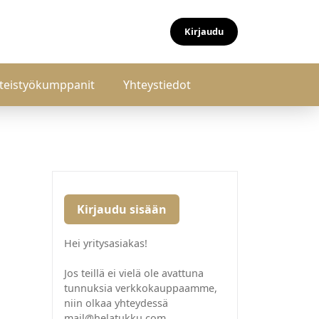
Kirjaudu
teistyökumppanit
Yhteystiedot
Kirjaudu sisään
Hei yritysasiakas!
Jos teillä ei vielä ole avattuna
tunnuksia verkkokauppaamme,
niin olkaa yhteydessä
mail@helatukku.com