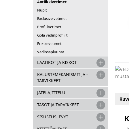
Antiikkivetimet
Nupit
Exclusive vetimet
Profiilivetimet
Gola vedinprofiilit
Erikoisvetimet
Vedinsapluunat
LAATIKOT JA KISKOT
KALUSTEMEKANISMIT JA -
TARVIKKEET
JÄTELAJITTELU
Kuv
TASOT JA TARVIKKEET
K
SISUSTUSLEVYT
Uu
KEITTIÖALTAAT