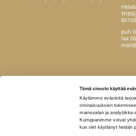
Helat
Yrittä
60100
puh
0
fax 0
mail@
Tämä sivusto käyttää eväs
Käytämme evästeitä tarjoa
ominaisuuksien tukemisee
mainosalan ja analytiikka-
Kumppanimme voivat yhdistää 
kun olet käyttänyt heidän 
Etusivu
Tuotteet
Uutuudet
Yhteis